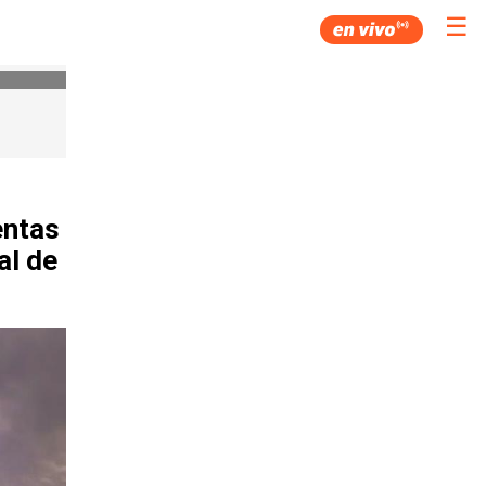
☰
entas
al de