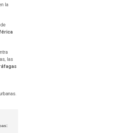
en la
 de
férica
ntra
as, las
 ráfagas
urbanas.
cas: