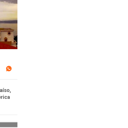
aíso,
érica