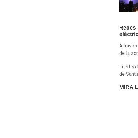
Redes 
eléctri
A través
de la zo
Fuertes 
de Santi
MIRA 