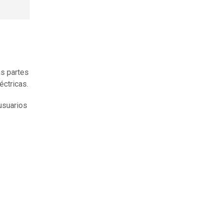
as partes
éctricas.
usuarios