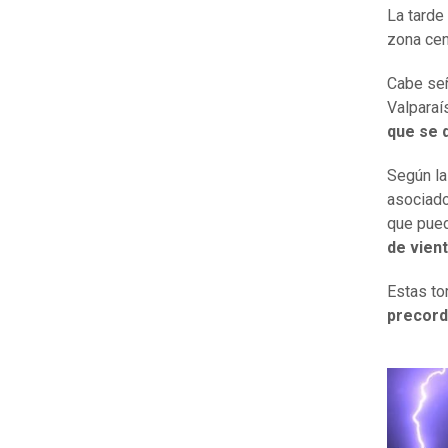
La tarde
zona cent
Cabe señ
Valparaí
que se 
Según la
asociado
que pue
de vien
Estas to
precordi