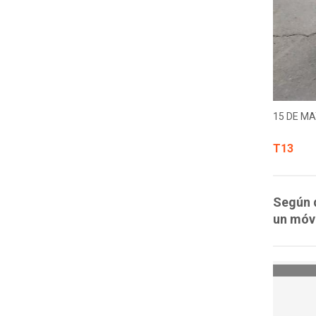
15 DE MA
T13
Según d
un móvi