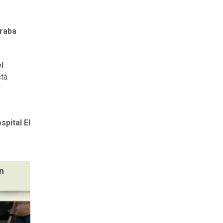
traba
l
stá
y
spital El
ín