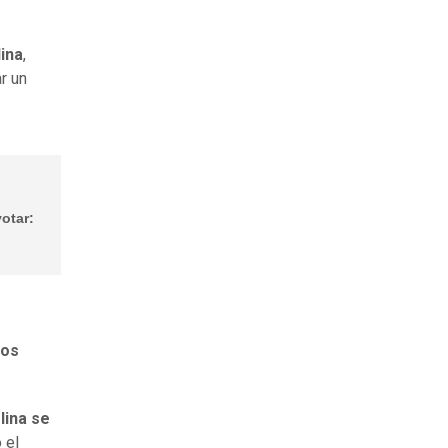
ina
,
r un
otar:
ros
lina se
 el