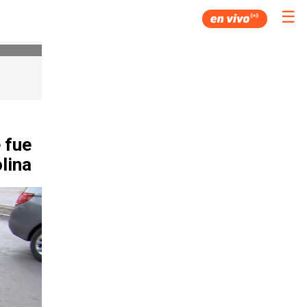
☰
 fue
lina