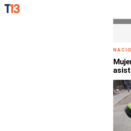
NACI
Mujer
asist