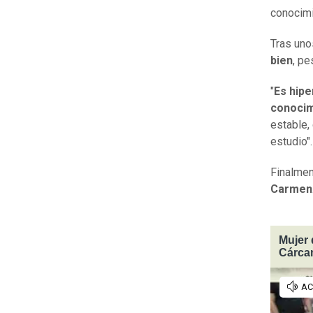
conocimi
Tras uno
bien
, pe
"
Es hipe
conocim
estable,
estudio".
Finalmen
Carmen
Mujer 
Cárcam