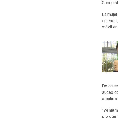
Conquis
La mujer
quienes 
móvil en
De acuer
sucedid
auxilios
"
Veníamo
dio cuen