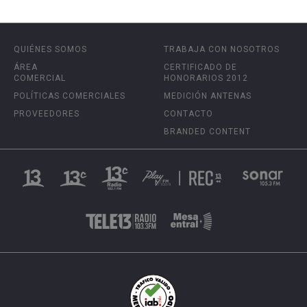
QUIÉNES SOMOS
TRABAJA CON NOSOTROS
ÁREA
CERTIFICADO DE
COMERCIAL
HONORARIOS 2012
POLÍTICAS COMERCIALES
MEDICIÓN ANTENAS
PROVEEDORES
CONTACTO
BRANDED CONTENT