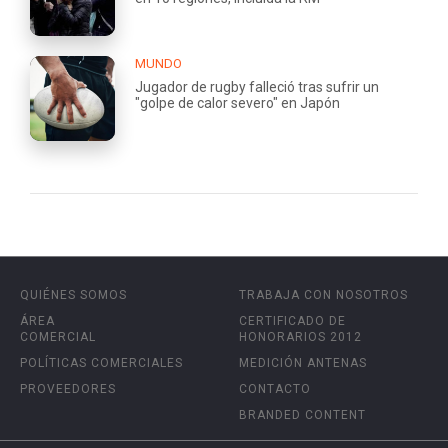
MUNDO
Jugador de rugby falleció tras sufrir un
"golpe de calor severo" en Japón
QUIÉNES SOMOS
TRABAJA CON NOSOTROS
ÁREA
CERTIFICADO DE
COMERCIAL
HONORARIOS 2012
POLÍTICAS COMERCIALES
MEDICIÓN ANTENAS
PROVEEDORES
CONTACTO
BRANDED CONTENT