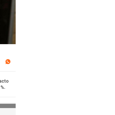
Pacto
1%.