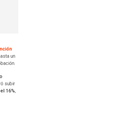
nción
hasta un
obación.
o
ró subir
 el 16%
,