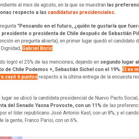
ndiente al mes de agosto, en la que se muestran
las preferenc
sonas respecto a las
candidaturas presidenciales.
pregunta
"Pensando en el futuro, ¿quién te gustaría que fuer
 presidente o presidenta de Chile después de Sebastián Pi
ención en pregunta abierta), en primer lugar quedó el candidato 
 Dignidad,
Gabriel Boric
.
ado logró el 25% de las menciones, dejando en
segundo lugar a
to de Chile Podemos +, Sebastián Sichel con el 19%
.
El ex m
ra cayó 6 puntos
respecto a la última entrega de la encuesta re
r lugar se ubicó la candidata presidencial de Nuevo Pacto Social
nta del Senado Yasna Provoste, con un 11%
de las preferenc
por el líder republicano José Antonio Kast, con un 8%; y el candi
de la gente, Franco Parisi, con un 6%.