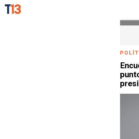
POLÍT
Encue
punto
presi