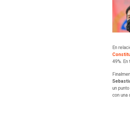
En relac
Constitu
49%. En 
Finalmen
Sebasti
un punto
con una 