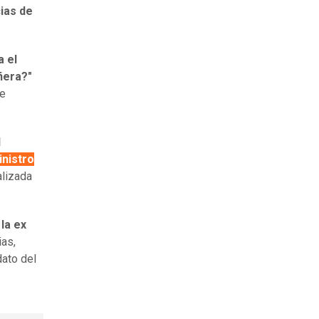
ias de
a el
ñera?"
de
l
inistro
alizada
,
la ex
ias,
dato del