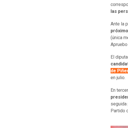
correspo
las per
Ante la 
próximo
(única m
Apruebo
El diput
candida
de Piñe
en julio.
En terce
preside
seguida 
Partido 