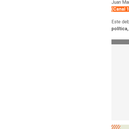
Juan Man
(Canal 1
Este deb
polític