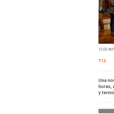
15 DE NO
T13
Una nov
horas, 
y term