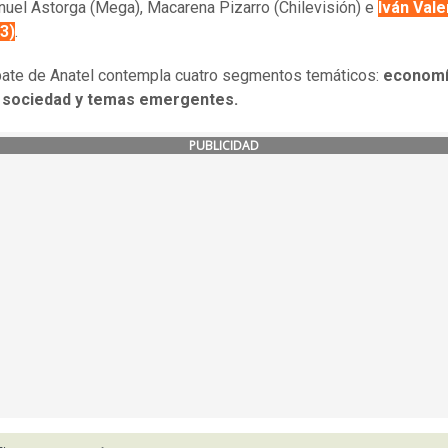
uel Astorga (Mega), Macarena Pizarro (Chilevisión) e
Iván Val
3)
.
ate de Anatel contempla cuatro segmentos temáticos:
economí
a, sociedad y temas emergentes.
PUBLICIDAD