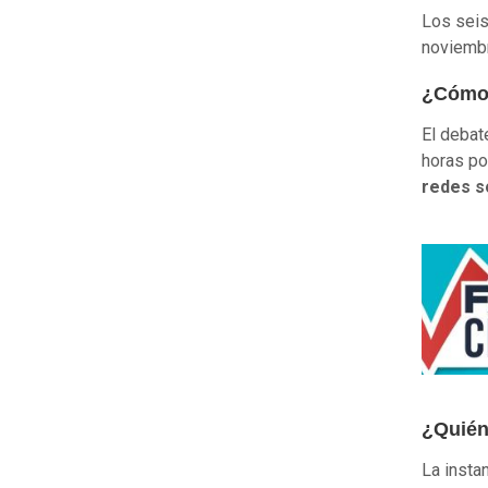
Los seis
noviembr
¿Cómo 
El debat
horas po
redes s
¿Quién
La insta