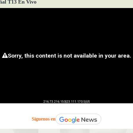
ñal T13 En Vivo
Síguenos en