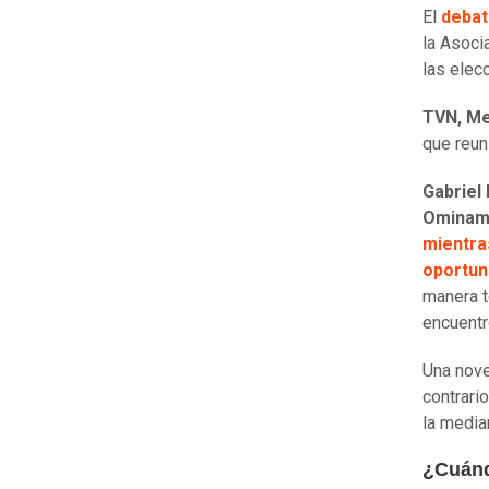
El
debat
la Asoci
las elec
TVN, Me
que reun
Gabriel
Ominami
mientra
oportun
manera t
encuentr
Una nove
contrari
la media
¿Cuánd