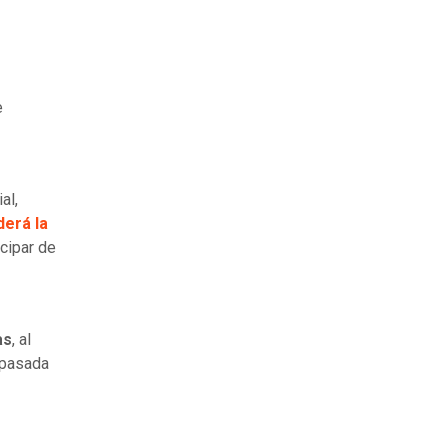
e
al,
derá la
icipar de
as
, al
 pasada