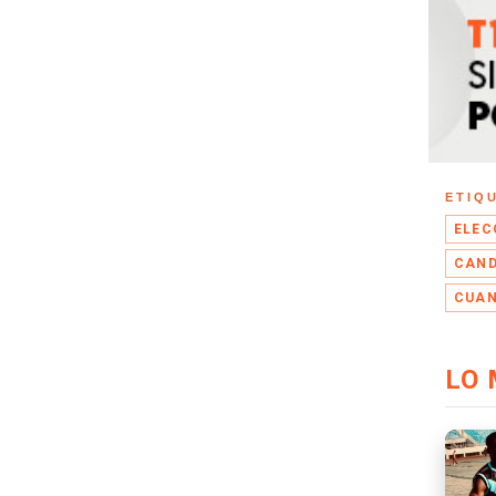
ETIQ
ELEC
CAND
CUAN
LO 