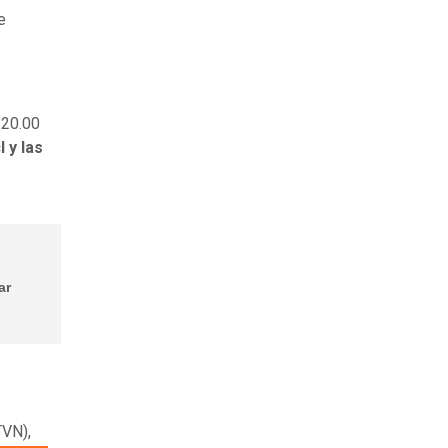
e
 20.00
 y las
ar
TVN),