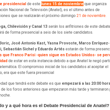
e presidencial
de este
lunes 15 de noviembre
que organiza
ación Nacional de Televisión (Anatel), es el último antes de
ciones que se realizarán el próximo domingo
21 de noviembre.
ga, Chilevisión y Canal 13
serán los anfitriones de este debat
irá de forma presencial a seis de los siete candidatos.
 Boric, José Antonio Kast, Yasna Provoste, Marco Enríquez-
, Sebastián Sichel y Eduardo Artés
estarán de forma presenci
s que Franco Parisi -quien sigue en Estados Unidos- se per
idad
de estar en esta instancia debido a que Anatel le negó part
elemática. El compromiso inicial de los candidatos al aceptar el
o, era que este fuera presencial
dad que tendrá este debate es que
empezará a las 20:00 hor
o de los foros anteriores que empezaron más tarde y terminaron
noche.
o y a qué hora es el Debate Presidencial de Anatel?