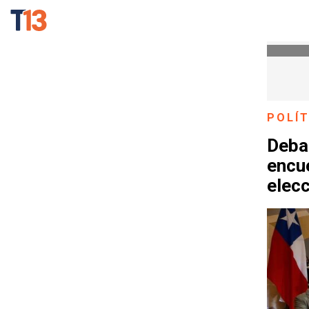
POLÍT
Debat
encue
elec