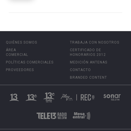
QUIÉNES SOMOS
TRABAJA CON NOSOTROS
ÁREA
CERTIFICADO DE
COMERCIAL
HONORARIOS 2012
POLÍTICAS COMERCIALES
MEDICIÓN ANTENAS
PROVEEDORES
CONTACTO
BRANDED CONTENT