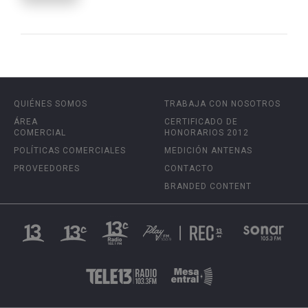
QUIÉNES SOMOS
TRABAJA CON NOSOTROS
ÁREA
CERTIFICADO DE
COMERCIAL
HONORARIOS 2012
POLÍTICAS COMERCIALES
MEDICIÓN ANTENAS
PROVEEDORES
CONTACTO
BRANDED CONTENT