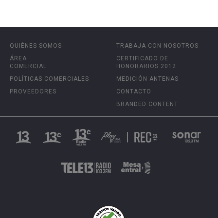
QUIÉNES SOMOS
TRABAJA CON NOSOTROS
ÁREA
CERTIFICADO DE
COMERCIAL
HONORARIOS 2012
POLÍTICAS COMERCIALES
MEDICIÓN ANTENAS
PROVEEDORES
CONTACTO
BRANDED CONTENT