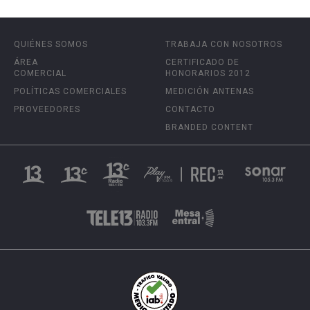
QUIÉNES SOMOS
TRABAJA CON NOSOTROS
ÁREA
CERTIFICADO DE
COMERCIAL
HONORARIOS 2012
POLÍTICAS COMERCIALES
MEDICIÓN ANTENAS
PROVEEDORES
CONTACTO
BRANDED CONTENT