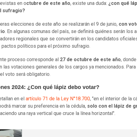
revistas en o
ctubre de este año
, existe una duda:
¿con qué lá
al sufragio?
eras elecciones de este año se realizarán el 9 de junio,
con vot
rio
. En algunas comunas del país, se definirá quiénes serán los 
adores regionales que se convertirán en los candidatos oficiale
s pactos políticos para el próximo sufragio.
ente proceso corresponde al
27 de octubre de este año
, donde
án las votaciones generales de los cargos ya mencionados. Para
 el voto será obligatorio.
ones 2024: ¿Con qué lápiz debo votar?
tallan en el
artículo 71 de la Ley N°18.700
, "en el interior de la 
podrá marcar su preferencia en la cédula,
solo con el lápiz de g
haciendo una raya vertical que cruce la línea horizontal".