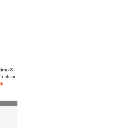
ximo 8
realizar
nk