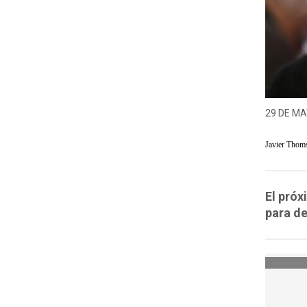
29 DE MA
Javier Thom
El próx
para de