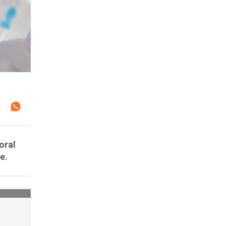
oral
e.