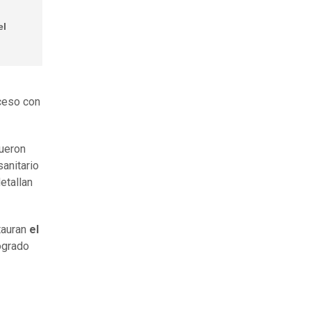
el
oceso con
ueron
sanitario
detallan
tauran
el
logrado