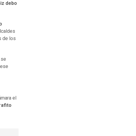
piz debo
o
alcaldes
s de los
 se
 ese
cámara el
rafito