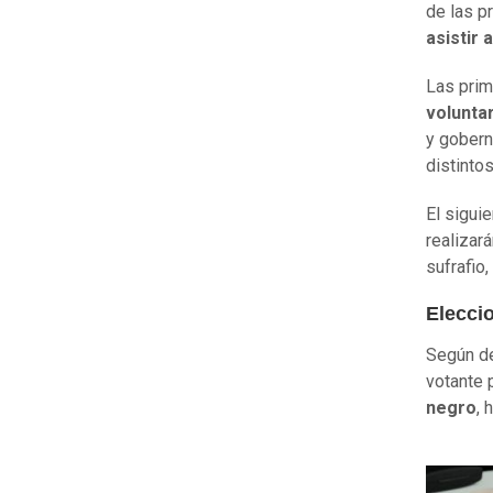
de las p
asistir 
Las prim
volunta
y gobern
distinto
El sigui
realizar
sufrafio,
Elecci
Según de
votante 
negro
, 