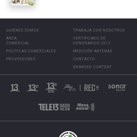
QUIÉNES SOMOS
TRABAJA CON NOSOTROS
ÁREA
CERTIFICADO DE
COMERCIAL
HONORARIOS 2012
POLÍTICAS COMERCIALES
MEDICIÓN ANTENAS
PROVEEDORES
CONTACTO
BRANDED CONTENT