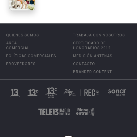
QUIÉNES SOMOS
TRABAJA CON NOSOTROS
ÁREA
CERTIFICADO DE
COMERCIAL
HONORARIOS 2012
POLÍTICAS COMERCIALES
MEDICIÓN ANTENAS
PROVEEDORES
CONTACTO
BRANDED CONTENT