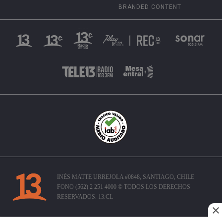
BRANDED CONTENT
INÉS MATTE URREJOLA #0848, SANTIAGO, CHILE
FONO (562) 2 251 4000 © TODOS LOS DERECHOS
RESERVADOS. 13.CL