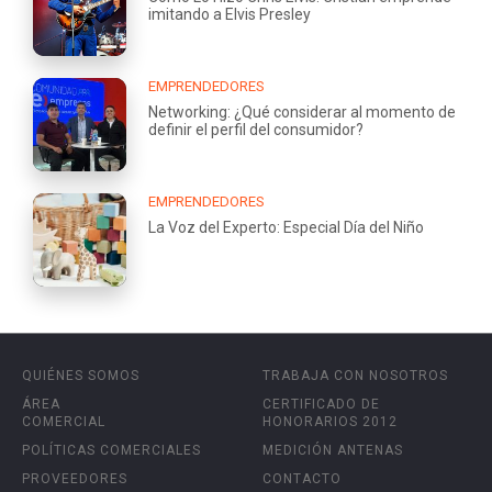
imitando a Elvis Presley
EMPRENDEDORES
Networking: ¿Qué considerar al momento de
definir el perfil del consumidor?
EMPRENDEDORES
La Voz del Experto: Especial Día del Niño
QUIÉNES SOMOS
TRABAJA CON NOSOTROS
ÁREA
CERTIFICADO DE
COMERCIAL
HONORARIOS 2012
POLÍTICAS COMERCIALES
MEDICIÓN ANTENAS
PROVEEDORES
CONTACTO