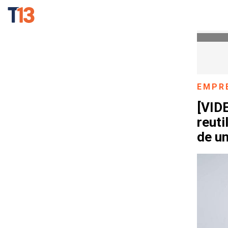
EMPR
[VID
reuti
de u