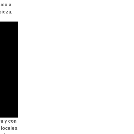
 uso a
pieza
.
ca y con
 locales
.