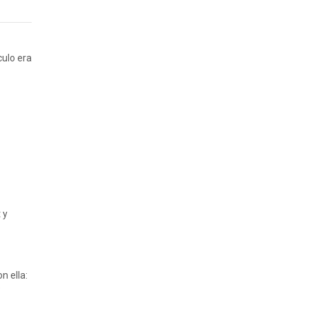
culo era
 y
n ella:
s