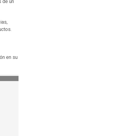
s de un
ias,
uctos.
ión en su