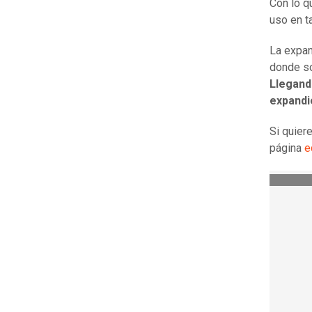
Con lo q
uso en t
La expan
donde so
Llegand
expandi
Si quier
página
e