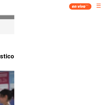
☰
ástico