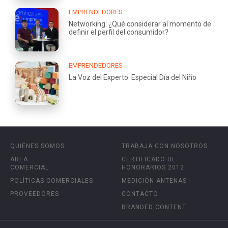
EMPRENDEDORES
Networking: ¿Qué considerar al momento de
definir el perfil del consumidor?
EMPRENDEDORES
La Voz del Experto: Especial Día del Niño
QUIÉNES SOMOS
TRABAJA CON NOSOTROS
ÁREA
CERTIFICADO DE
COMERCIAL
HONORARIOS 2012
POLÍTICAS COMERCIALES
MEDICIÓN ANTENAS
PROVEEDORES
CONTACTO
BRANDED CONTENT