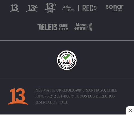
INÉS MATTE URREJOLA #0848, SANTIAGO, CHILE
FONO (562) 2 251 4000 © TODOS LOS DERECHOS
RESERVADOS. 13.CL