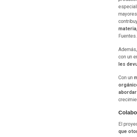
especial
mayores
contribu
materia
Fuentes.
Además,
con un e
les devu
Con un
m
orgánic
abordar
crecimie
Colabo
El proye
que otor