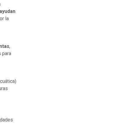
n
 ayudan
or la
antas
,
s para
cuática)
uras
idades