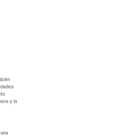
mbién
nidades
cto
eos y la
e una