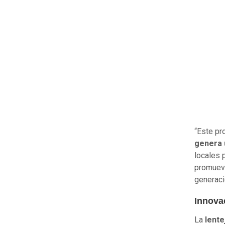
“Este p
genera 
locales 
promueve
generaci
Innova
La
lente