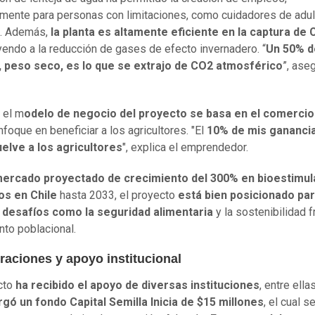
mente para personas con limitaciones, como cuidadores de adu
. Además,
la planta es altamente eficiente en la captura de
yendo a la reducción de gases de efecto invernadero. “
Un 50% d
, peso seco, es lo que se extrajo de CO2 atmosférico
”, ase
 el m
odelo de negocio del proyecto se basa en el comercio
nfoque en beneficiar a los agricultores. "El
10% de mis gananci
elve a los agricultores
", explica el emprendedor.
ercado proyectado de crecimiento del 300% en bioestimul
os en Chile
hasta 2033, el proyecto
está bien posicionado pa
 desafíos como la seguridad alimentaria
y la sostenibilidad f
nto poblacional.
raciones y apoyo institucional
cto
ha recibido el apoyo de diversas instituciones
, entre ella
gó un fondo Capital Semilla Inicia de $15 millones
, el cual s