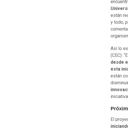
encuent
Univers
están re
y todo, 
comenta
organism
Así lo e
(CEC): “
desde e
esta ini
están co
disminui
innovac
iniciativa
Próxim
El proye
inician