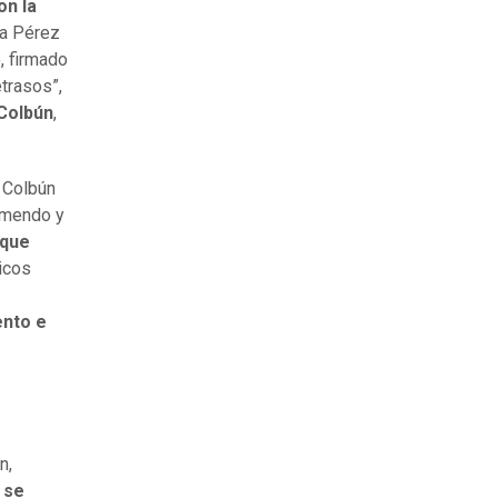
on la
ia Pérez
, firmado
etrasos”,
Colbún
,
 Colbún
remendo y
 que
gicos
ento e
n,
 se