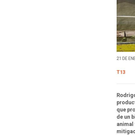
21 DE EN
T13
Rodrigo
product
que pro
de un b
animal 
mitigac