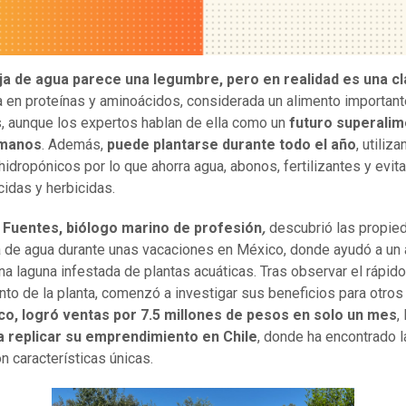
ja de agua parece una legumbre, pero en realidad es una c
ca en proteínas y aminoácidos, considerada un alimento important
, aunque los expertos hablan de ella como un
futuro superali
umanos
. Además,
puede plantarse durante todo el año
, utiliz
 hidropónicos por lo que ahorra agua, abonos, fertilizantes y evita
cidas y herbicidas.
 Fuentes, biólogo marino de profesión
,
descubrió las propie
ja de agua durante unas vacaciones en México, donde ayudó a un
una laguna infestada de plantas acuáticas. Tras observar el rápido
nto de la planta, comenzó a investigar sus beneficios para otros 
co, logró ventas por 7.5 millones de pesos en solo un mes
,
a replicar su emprendimiento en Chile
, donde ha encontrado 
n características únicas.