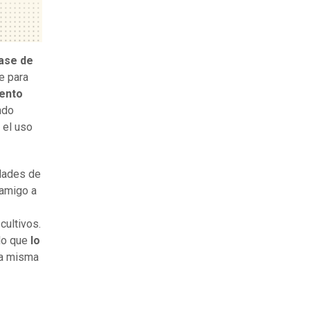
lase de
e para
mento
ando
 el uso
dades de
 amigo a
cultivos.
 lo que
lo
la misma