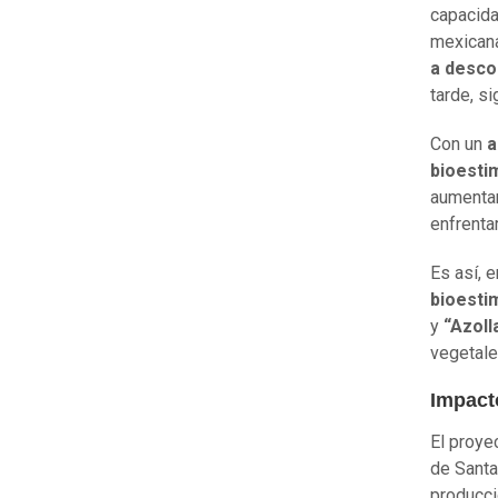
capacida
mexicana
a desco
tarde, si
Con un
a
bioestim
aumentan
enfrenta
Es así, 
bioesti
y
“Azoll
vegetale
Impact
El proye
de Santa
producci