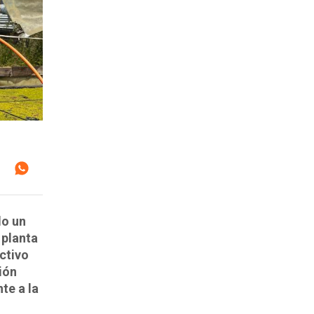
do un
 planta
ctivo
ión
te a la