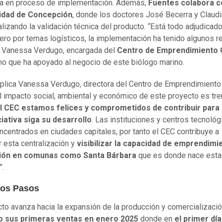
ra en proceso de implementación. Además,
Fuentes colabora c
idad de Concepción
, donde los doctores José Becerra y Claud
alizando la validación técnica del producto. “Está todo adjudicado
pero por temas logísticos, la implementación ha tenido algunos r
 Vanessa Verdugo, encargada del
Centro de Emprendimiento 
o que ha apoyado al negocio de este biólogo marino.
xplica Vanessa Verdugo, directora del Centro de Emprendimiento
El impacto social, ambiental y económico de este proyecto es t
l CEC estamos felices y comprometidos de contribuir para
ciativa siga su desarrollo
. Las instituciones y centros tecnoló
ncentrados en ciudades capitales, por tanto el CEC contribuye a
r esta centralización y
visibilizar la capacidad de emprendimi
ión en comunas como Santa Bárbara
que es donde nace esta
”.
os Pasos
cto avanza hacia la expansión de la producción y comercializació
do sus primeras ventas en enero 2025
donde en
el primer día