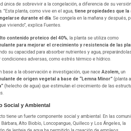
d única de sobrevivir a la congelación, a diferencia de su versió
. "Esta planta, como vive en el agua,
tiene propiedades que la
ngelarse durante el día
. Se congela en la mañana y después, p
gue viviendo", explica Fuentes.
lto contenido proteico del 40%
, la planta se utiliza como
ulante para mejorar el crecimiento y resistencia de las pl
do su capacidad para absorber nutrientes y agua, preparándola
r condiciones adversas, como estrés térmico e hídrico.
en base a la observación e investigación, que nace
Azolem,
un
mulante de origen vegetal a base de “Lemna Minor”
(planta a
a”
(helecho de agua) que estimulan el crecimiento de las estruct
s.
o Social y Ambiental
cto tiene un fuerte componente social y ambiental. En las comun
 Bárbara, Alto Biobío, Loncopangue, Quilleco y Los Ángeles, la
ón de lenteja de agua ha permitido la creación de empleos,