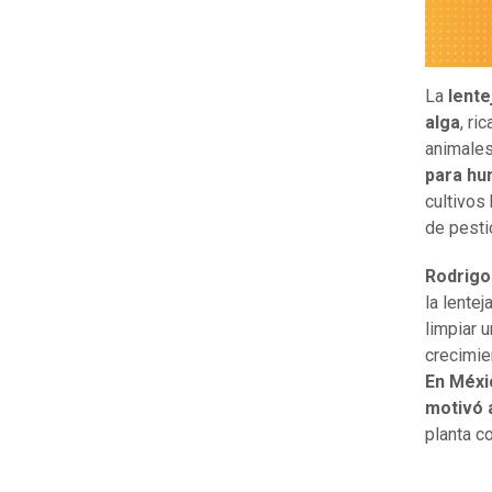
La
lente
alga
, ri
animales
para h
cultivos
de pesti
Rodrigo
la lente
limpiar 
crecimie
En Méxi
motivó 
planta co