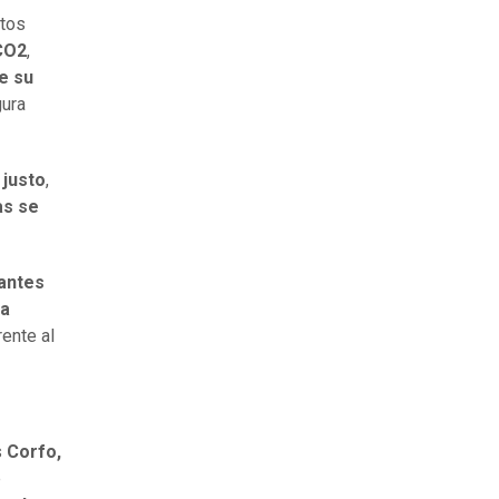
ltos
 CO2
,
e su
gura
 justo
,
as se
antes
ra
rente al
s
Corfo,
e