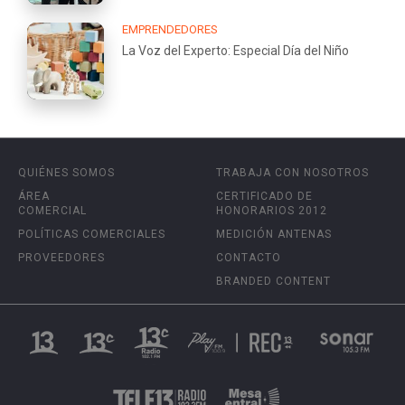
EMPRENDEDORES
La Voz del Experto: Especial Día del Niño
QUIÉNES SOMOS
TRABAJA CON NOSOTROS
ÁREA
CERTIFICADO DE
COMERCIAL
HONORARIOS 2012
POLÍTICAS COMERCIALES
MEDICIÓN ANTENAS
PROVEEDORES
CONTACTO
BRANDED CONTENT