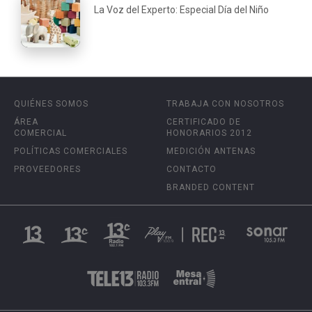
La Voz del Experto: Especial Día del Niño
QUIÉNES SOMOS
TRABAJA CON NOSOTROS
ÁREA
CERTIFICADO DE
COMERCIAL
HONORARIOS 2012
POLÍTICAS COMERCIALES
MEDICIÓN ANTENAS
PROVEEDORES
CONTACTO
BRANDED CONTENT