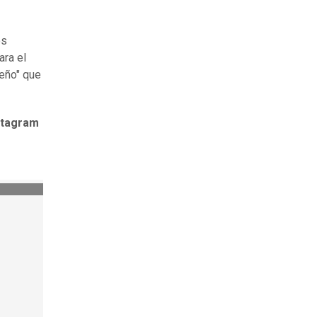
es
ara el
peño" que
nstagram