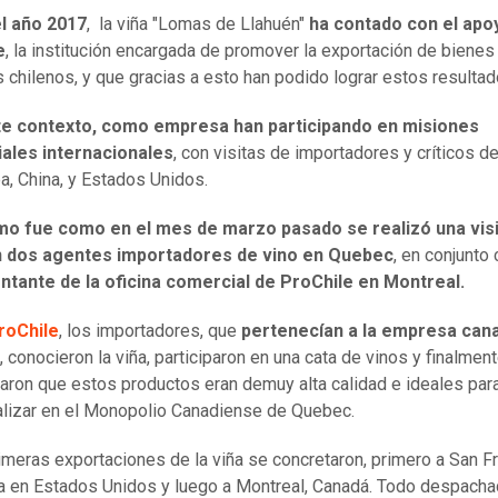
l año 2017
, la viña "Lomas de Llahuén"
ha contado con el apo
e
, la institución encargada de promover la exportación de bienes
s chilenos, y que gracias a esto han podido lograr estos resulta
te contexto,
como empresa han participando en misiones
ales internacionales
, con visitas de importadores y críticos d
a, China, y Estados Unidos.
mo fue como en el mes de marzo pasado se realizó una visit
n dos agentes importadores de vino en Quebec
, en conjunto 
ntante de la oficina comercial de ProChile en Montreal.
roChile
, l
os importadores, que
pertenecían a la empresa can
, conocieron la viña, participaron en una cata de vinos y finalmen
aron que estos productos
eran demuy alta calidad e ideales par
lizar en el Monopolio Canadiense de Quebec.
imeras exportaciones de la viña se concretaron,
primero a San Fr
ia en Estados Unidos y luego a Montreal, Canadá. Todo despach