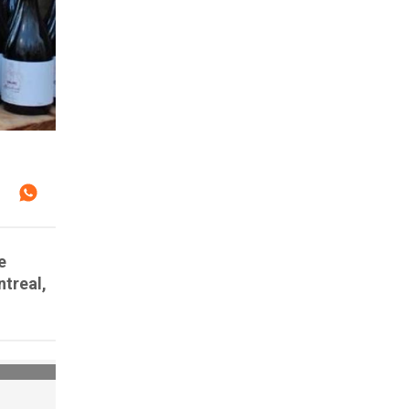
e
treal,