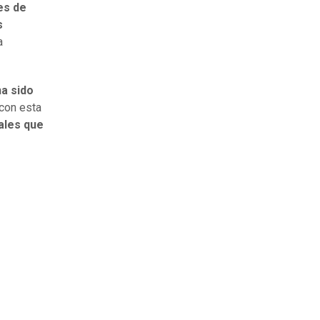
es de
s
a
ha sido
 con esta
ales que