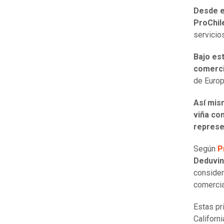
Desde e
ProChil
servicio
Bajo es
comerci
de Europ
Así mis
viña co
represe
Según
P
Deduvin
consider
comercia
Estas pr
Californ