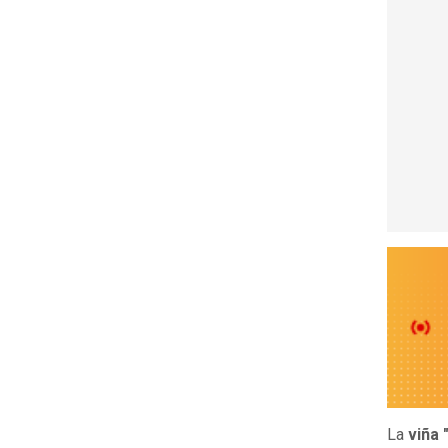
La
viña 