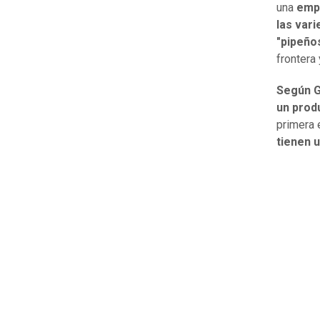
una
empr
las vari
"pipeños
frontera 
Según G
un prod
primera 
tienen 