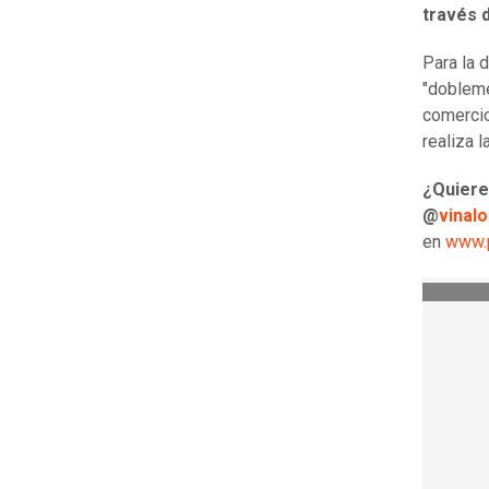
través 
Para la 
"doblemen
comercio
realiza 
¿Quiere
@
vinal
en
www.p