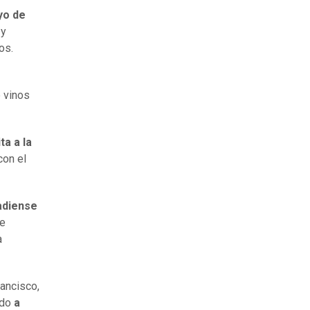
yo de
 y
dos.
e vinos
a a la
con el
adiense
te
a
ancisco,
ado
a