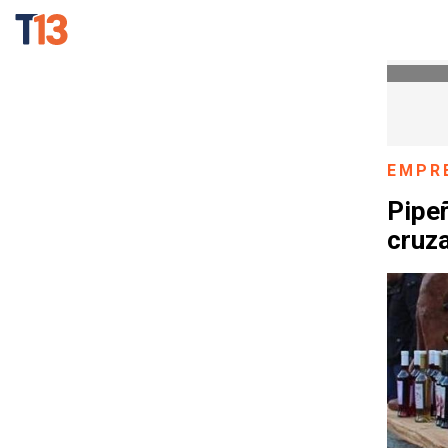
EMPR
Pipeñ
cruza