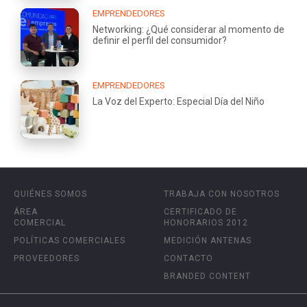
EMPRENDEDORES
Networking: ¿Qué considerar al momento de
definir el perfil del consumidor?
EMPRENDEDORES
La Voz del Experto: Especial Día del Niño
QUIÉNES SOMOS
TRABAJA CON NOSOTROS
ÁREA
CERTIFICADO DE
COMERCIAL
HONORARIOS 2012
POLÍTICAS COMERCIALES
MEDICIÓN ANTENAS
PROVEEDORES
CONTACTO
BRANDED CONTENT