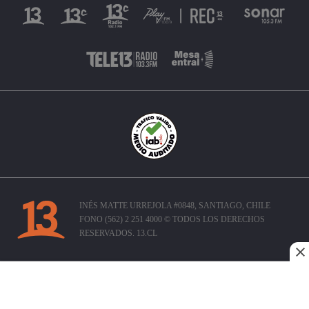
INÉS MATTE URREJOLA #0848, SANTIAGO, CHILE
FONO (562) 2 251 4000 © TODOS LOS DERECHOS
RESERVADOS. 13.CL