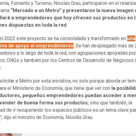
mía, Fomento y Turismo; Nicolás Grau, participaron en el relanz
grama
“Mercado a un Metro” y presentaron la nueva imagen 
ará a emprendedores que hoy ofrecen sus productos en l
nes dispuestas en toda la red
.
el 2022 este proyecto se ha consolidado y transformado en
una
rma de apoyo al emprendimiento
. Se han desplegado más de 
dores a lo largo de toda la red, con agrupaciones apoyadas por
os, ONGs y también por los Centros de Desarrollo de Negocios 
.
felicitar a Metro por esta iniciativa, no solo porque aborda un te
para el Ministerio de Economía, que tiene que ver con
la posibili
ductores, pequeños emprendedores puedan acceder a me
vender de buena forma sus productos
; sino que también, la
dad de ir recuperando los espacios públicos es un tema clave par
", dijo el ministro de Economía, Nicolás Grau.