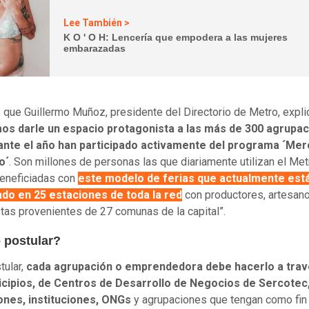
Lee También >
K O ' O H: Lencería que empodera a las mujeres
embarazadas
 que Guillermo Muñoz, presidente del Directorio de Metro, expli
os darle un espacio protagonista a las más de 300 agrupa
ante el año han participado activamente del programa ´Mer
o´
. Son millones de personas las que diariamente utilizan el Met
eneficiadas con
este modelo de ferias que actualmente est
do en 25 estaciones de toda la red
con productores, artesan
tas provenientes de 27 comunas de la capital”.
postular?
tular,
cada agrupación o emprendedora debe hacerlo a trav
icipios, de Centros de Desarrollo de Negocios de Sercotec
ones, instituciones, ONGs
y agrupaciones que tengan como fin 