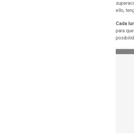
superaci
ello, te
Cada lu
para que
posibili