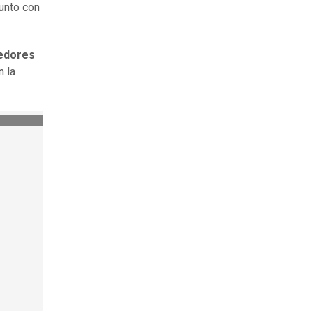
junto con
dedores
n la