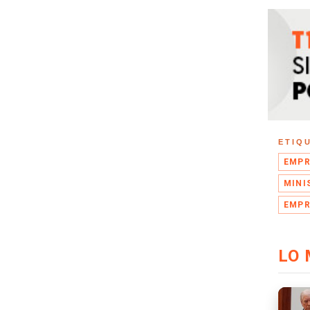
ETIQ
EMPR
MINI
EMPR
LO 