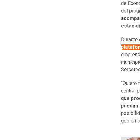
de Econo
del pro
acompañ
estacio
Durante 
platafo
emprende
municipi
Sercotec
“Quiero 
central 
que pro
puedan 
posibili
gobierno