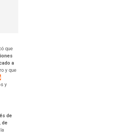
có que
ciones
cado a
ro y que
á
os y
és de
, de
la