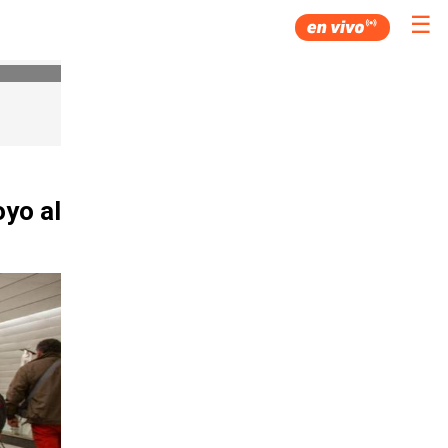
☰
yo al