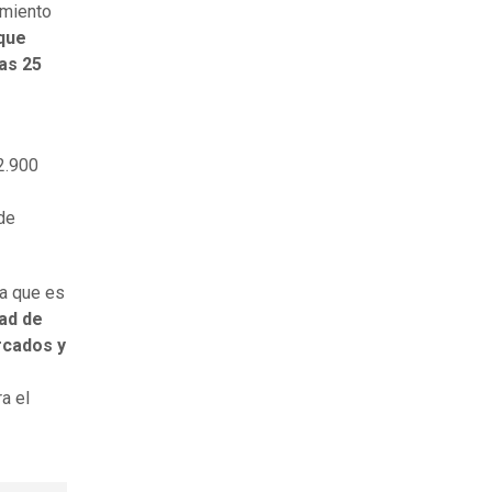
amiento
que
as 25
2.900
de
ma que es
dad de
rcados y
a el