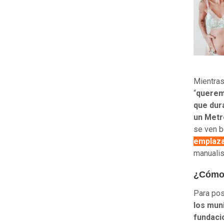
Mientras
“
querem
que dur
un Metr
se ven b
emplaza
manualis
¿Cómo 
Para pos
los mun
fundaci