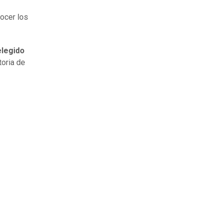
nocer los
elegido
toria de