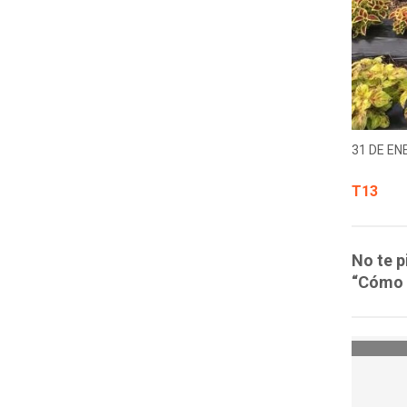
31 DE EN
T13
No te p
“Cómo 