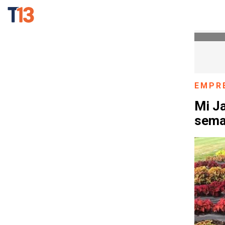
EMPR
Mi J
sema