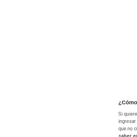
¿Cómo 
Si quier
ingresar 
que no c
saber e