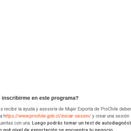
inscribirme en este programa?
es recibir la ayuda y asesoría de Mujer Exporta de ProChile debe
a h
ttps://www.prochile.gob.cl/iniciar-sesion/
y crear una sesión 
uentas con una.
Luego podrás tomar un test de autodiagnóst
n qué nivel de exportación se encuentra tu negocio.