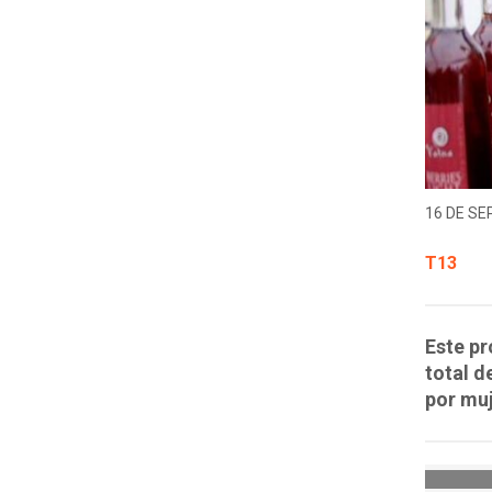
16 DE SE
T13
Este pr
total d
por muj