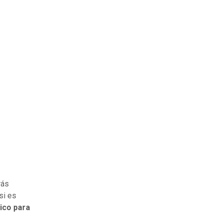
rás
si es
ico para