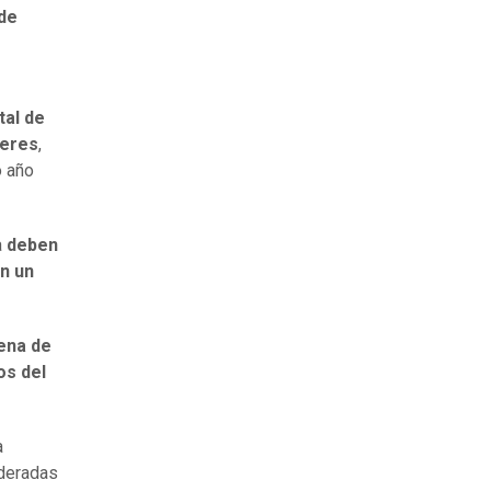
 de
tal de
jeres
,
o año
a
deben
en un
ena de
os del
a
ideradas