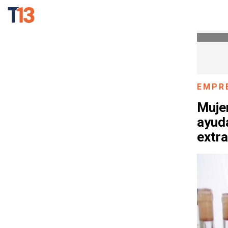
EMPR
Muje
ayud
extra