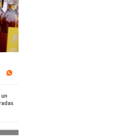
 un
eradas