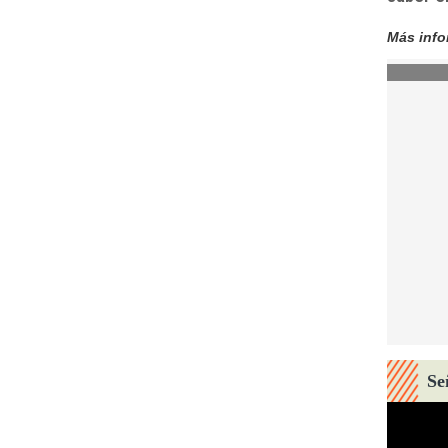
Más inf
Se