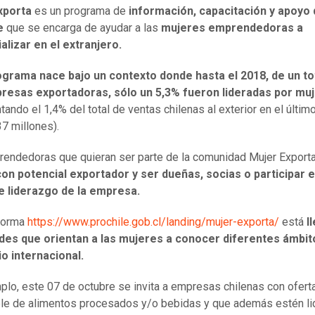
xporta
es un programa de
información, capacitación y apoyo
le
que se encarga de ayudar a las
mujeres emprendedoras a
alizar en el extranjero.
ograma nace bajo un contexto donde hasta el 2018,
de un to
resas exportadoras, sólo un 5,3% fueron lideradas por mu
tando el 1,4% del total de ventas chilenas al exterior en el últim
7 millones).
endedoras que quieran ser parte de la comunidad Mujer Export
on potencial exportador y ser dueñas, socias o participar 
e liderazgo de la empresa.
aforma
https://www.prochile.gob.cl/landing/mujer-exporta/
está
ll
ades que orientan a las mujeres a conocer diferentes ámbit
o internacional.
plo, este 07 de octubre se invita a empresas chilenas
con ofert
ble de alimentos procesados y/o bebidas y que además estén
l