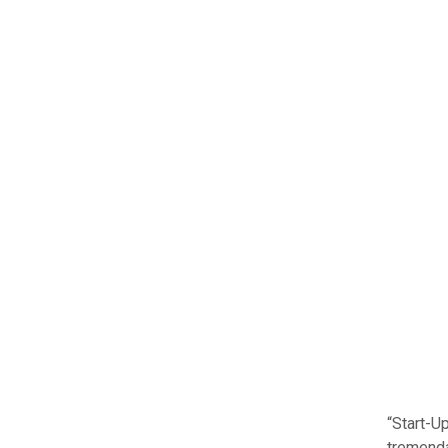
“Start-U
tremenda