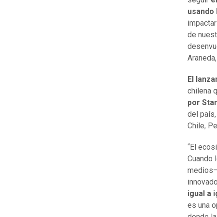
usando 
impactar
de nuest
desenvue
Araneda,
El lanza
chilena 
por Sta
del país
Chile, P
“El ecos
Cuando l
medios— 
innovado
igual a
es una o
donde la