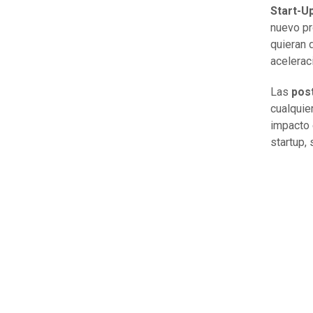
Start-Up
nuevo pr
quieran 
acelera
Las
pos
cualquie
impacto 
startup,