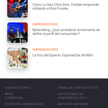
Cómo Lo Hizo Chris Elvis: Cristian emprende
imitando a Elvis Presley
EMPRENDEDORES
Networking: ¿Qué considerar al momento de
definir el perfil del consumidor?
EMPRENDEDORES
La Voz del Experto: Especial Día del Niño
QUIÉNES SOMOS
TRABAJA CON NOSOTROS
ÁREA
CERTIFICADO DE
COMERCIAL
HONORARIOS 2012
POLÍTICAS COMERCIALES
MEDICIÓN ANTENAS