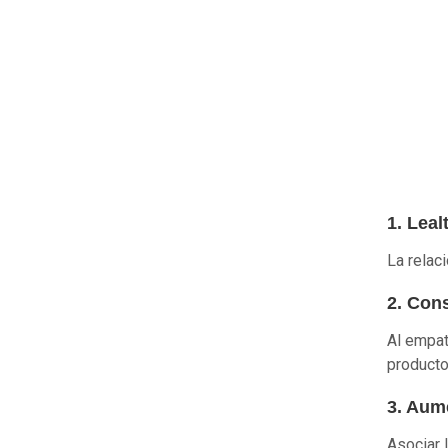
1. Leal
La relac
2. Con
Al empat
producto
3. Aum
Asociar 