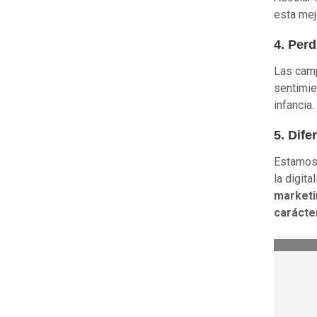
esta mej
4. Perd
Las camp
sentimie
infancia.
5. Dife
Estamos
la digit
marketi
carácte