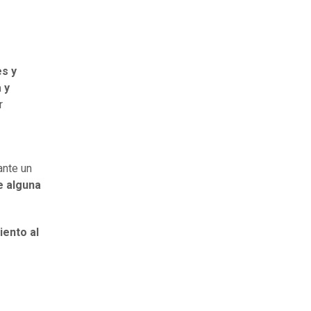
es y
 y
r
ante un
e alguna
iento al