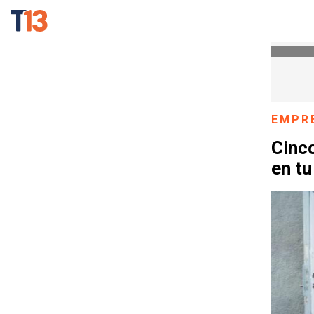
EMPR
Cinco
en t