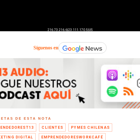
Síguenos en
UETAS DE ESTA NOTA
ENDEDOREST13
CLIENTES
PYMES CHILENAS
ETING DIGITAL
EMPRENDEDORESWORKCAFÉ