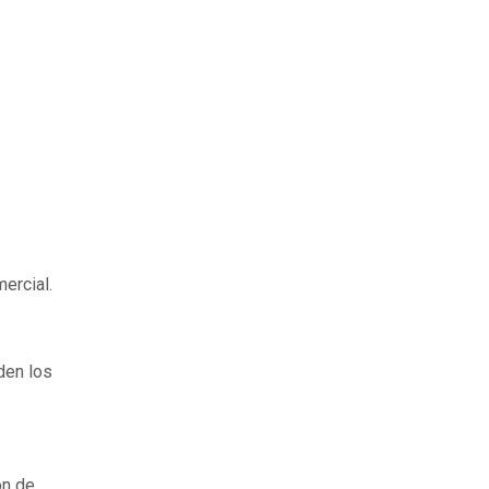
mercial.
den los
ón de