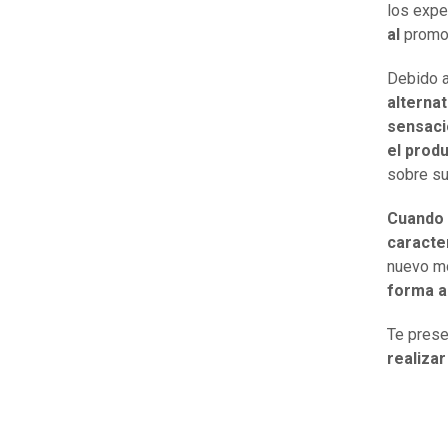
los expe
al
promoc
Debido a 
alternat
sensacio
el prod
sobre su
Cuando 
caracter
nuevo m
forma a 
Te pres
realizar