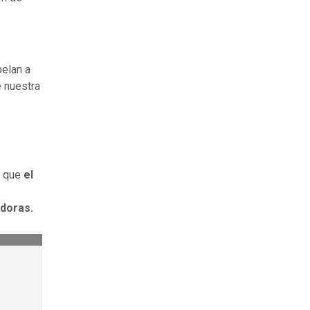
elan a
 nuestra
o que
el
idoras.