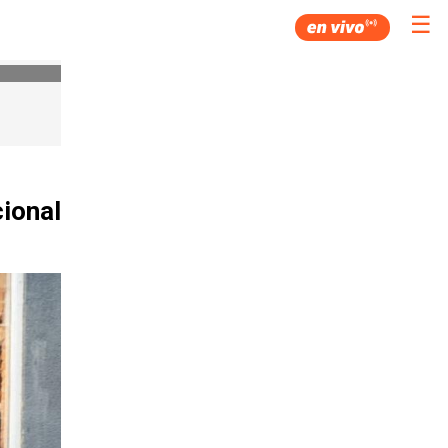
☰
cional