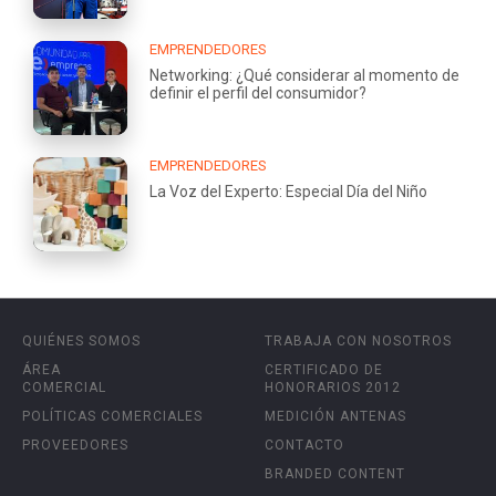
EMPRENDEDORES
Networking: ¿Qué considerar al momento de
definir el perfil del consumidor?
EMPRENDEDORES
La Voz del Experto: Especial Día del Niño
QUIÉNES SOMOS
TRABAJA CON NOSOTROS
ÁREA
CERTIFICADO DE
COMERCIAL
HONORARIOS 2012
POLÍTICAS COMERCIALES
MEDICIÓN ANTENAS
PROVEEDORES
CONTACTO
BRANDED CONTENT