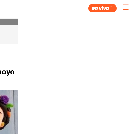
☰
apoyo