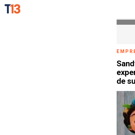
EMPR
Sand
exper
de su