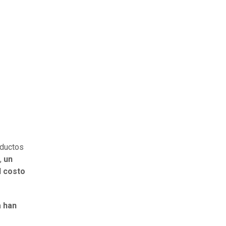
oductos
a,
un
l costo
a han