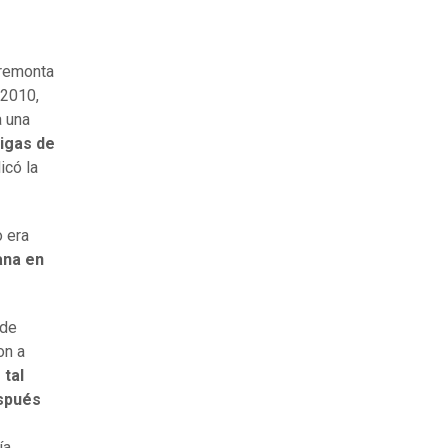
 remonta
 2010,
a una
igas de
licó la
 era
ana en
 de
on a
 tal
espués
ía