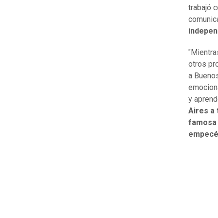
trabajó 
comunica
indepen
"Mientra
otros pr
a Buenos
emociona
y aprend
Aires a
famosa 
empecé 