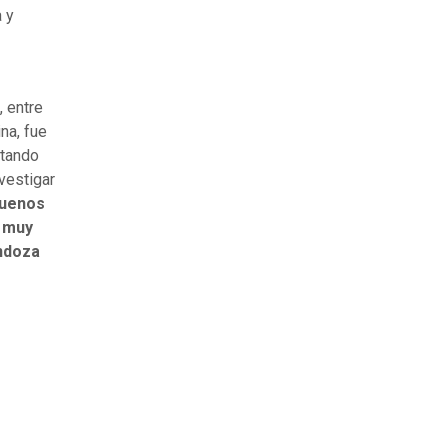
a y
, entre
na, fue
ntando
vestigar
Buenos
, muy
ndoza