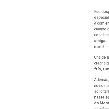
Fue desp
especial
a comien
cuando d
cosa bie
amigas 
mamá.
Una de l
crear al
frío, fu
Además, 
novios p
solicitar
hasta e
en Mend
seguí con