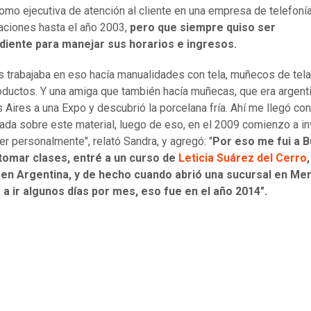
como ejecutiva de atención al cliente en una empresa de telefoní
ciones hasta el año 2003,
pero que siempre quiso ser
diente para manejar sus horarios e ingresos.
s trabajaba en eso hacía manualidades con tela, muñecos de tela
oductos. Y una amiga que también hacía muñecas, que era argenti
 Aires a una Expo y descubrió la porcelana fría. Ahí me llegó co
da sobre este material, luego de eso, en el 2009 comienzo a in
er personalmente", relató Sandra, y agregó: "
Por eso me fui a 
 tomar clases, entré a un curso de
Leticia Suárez del Cerro
en Argentina, y de hecho cuando abrió una sucursal en Me
a ir algunos días por mes, eso fue en el año 2014".