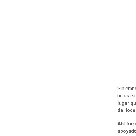
Sin emba
no era s
lugar qu
del loca
Ahí fue 
apoyado