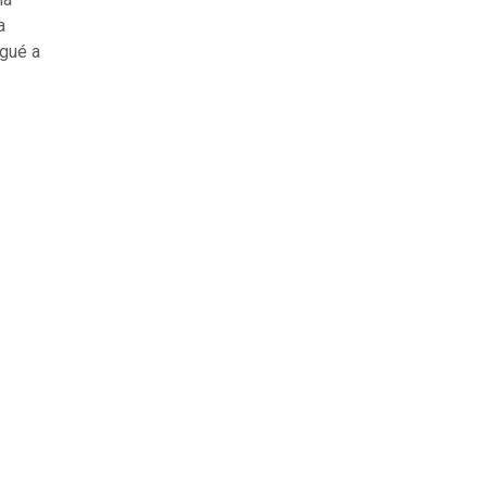
a
egué a