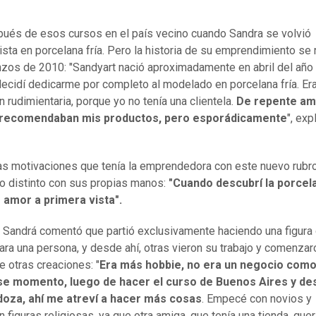
ués de esos cursos en el país vecino cuando Sandra se volvió
ista en porcelana fría. Pero la historia de su emprendimiento se
zos de 2010: "Sandyart nació aproximadamente en abril del año
ecidí dedicarme por completo al modelado en porcelana fría. Er
n rudimientaria, porque yo no tenía una clientela.
De repente am
recomendaban mis productos, pero esporádicamente
", exp
as motivaciones que tenía la emprendedora con este nuevo rubro
go distinto con sus propias manos:
"Cuando descubrí la porcel
e amor a primera vista".
Sandrá comentó que partió exclusivamente haciendo una figura
ara una persona, y desde ahí, otras vieron su trabajo y comenzar
le otras creaciones: "
Era más hobbie, no era un negocio como
se momento, luego de hacer el curso de Buenos Aires y d
oza, ahí me atreví a hacer más cosas
. Empecé con novios y
 figuras religiosas, ya que otra amiga, que tenía una tienda, quer