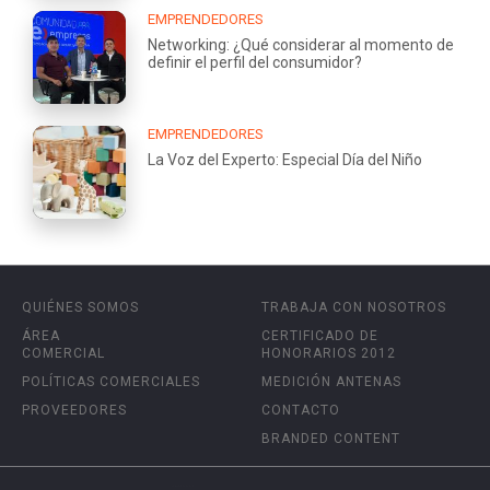
EMPRENDEDORES
Networking: ¿Qué considerar al momento de
definir el perfil del consumidor?
EMPRENDEDORES
La Voz del Experto: Especial Día del Niño
QUIÉNES SOMOS
TRABAJA CON NOSOTROS
ÁREA
CERTIFICADO DE
COMERCIAL
HONORARIOS 2012
POLÍTICAS COMERCIALES
MEDICIÓN ANTENAS
PROVEEDORES
CONTACTO
BRANDED CONTENT