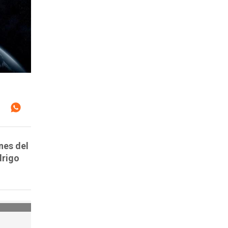
nes del
drigo