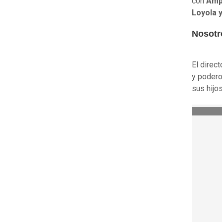
con
Amp
Loyola 
Nosotr
El direc
y podero
sus hijos