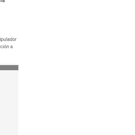
na
ipulador
ción a