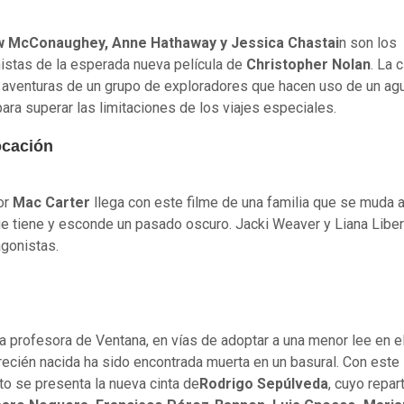
 McConaughey, Anne Hathaway y Jessica Chastai
n son los
istas de la esperada nueva película de
Christopher Nolan
. La c
s aventuras de un grupo de exploradores que hacen uso de un ag
ara superar las limitaciones de los viajes especiales.
ocación
tor
Mac Carter
llega con este filme de una familia que se muda 
e tiene y esconde un pasado oscuro. Jacki Weaver y Liana Libe
agonistas.
na profesora de Ventana, en vías de adoptar a una menor lee en el
recién nacida ha sido encontrada muerta en un basural. Con este
o se presenta la nueva cinta de
Rodrigo Sepúlveda
, cuyo repar