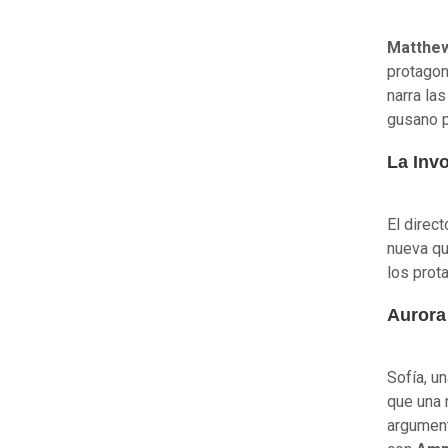
Matthew
protagon
narra la
gusano p
La Inv
El direc
nueva qu
los prot
Aurora
Sofía, u
que una 
argument