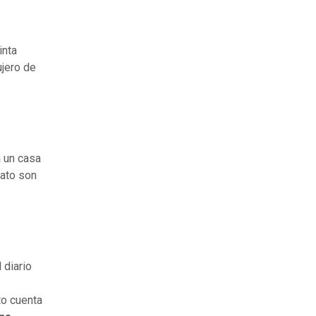
inta
ujero de
a un casa
rato son
 diario
to cuenta