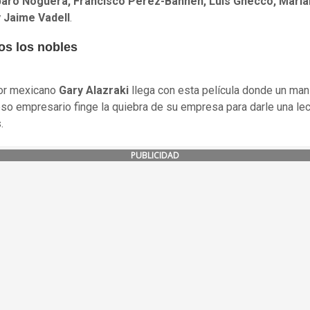
aro Noguera, Francisco Pérez-Bannen, Luis Gnecco, Maria
y Jaime Vadell
.
os los nobles
tor mexicano
Gary Alazraki
llega con esta película donde un man
so empresario finge la quiebra de su empresa para darle una lec
.
PUBLICIDAD