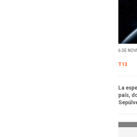
6 DE NOV
T13
La espe
país, d
Sepúlv