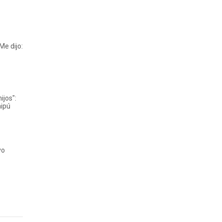
Me dijo:
ijos":
aipú
vo