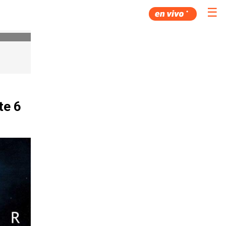
☰
te 6