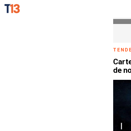
TEND
Carte
de n