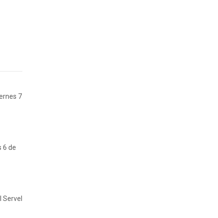
iernes 7
s 6 de
l Servel