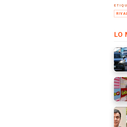
ETIQ
RIVA
LO 