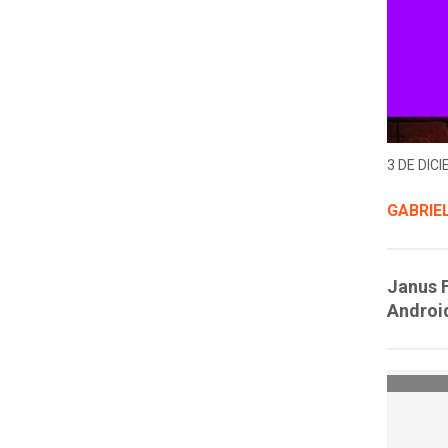
3 DE DICI
GABRIE
Janus F
Android