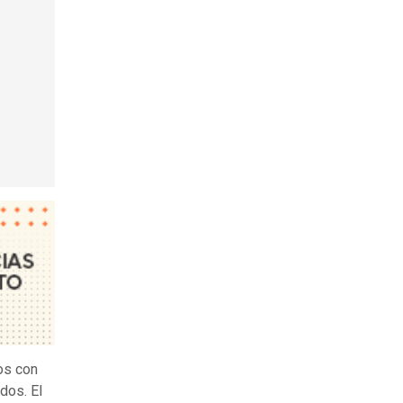
os con
dos. El