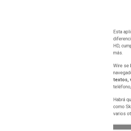
Esta apl
diferenc
HD, cump
más.
Wire se 
navegado
textos, 
teléfono,
Habrá qu
como Sky
varios o