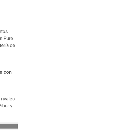
ntos
en Pure
tería de
e con
 rivales
iber y