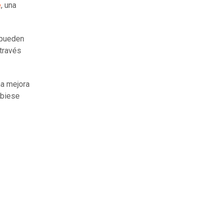
e
, una
 pueden
 través
na mejora
ubiese