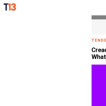
TEND
Cread
What