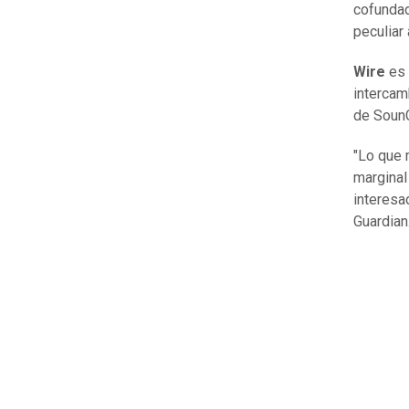
cofunda
peculiar
Wire
es 
intercam
de SounC
"Lo que 
marginal
interesa
Guardian