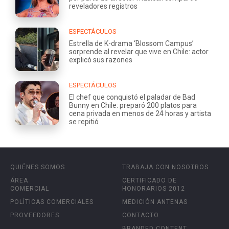
reveladores registros
ESPECTÁCULOS
Estrella de K-drama ‘Blossom Campus’
sorprende al revelar que vive en Chile: actor
explicó sus razones
ESPECTÁCULOS
El chef que conquistó el paladar de Bad
Bunny en Chile: preparó 200 platos para
cena privada en menos de 24 horas y artista
se repitió
QUIÉNES SOMOS
TRABAJA CON NOSOTROS
ÁREA
CERTIFICADO DE
COMERCIAL
HONORARIOS 2012
POLÍTICAS COMERCIALES
MEDICIÓN ANTENAS
PROVEEDORES
CONTACTO
BRANDED CONTENT