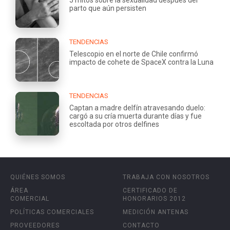
parto que aún persisten
TENDENCIAS
Telescopio en el norte de Chile confirmó
impacto de cohete de SpaceX contra la Luna
TENDENCIAS
Captan a madre delfín atravesando duelo:
cargó a su cría muerta durante días y fue
escoltada por otros delfines
QUIÉNES SOMOS
TRABAJA CON NOSOTROS
ÁREA
CERTIFICADO DE
COMERCIAL
HONORARIOS 2012
POLÍTICAS COMERCIALES
MEDICIÓN ANTENAS
PROVEEDORES
CONTACTO