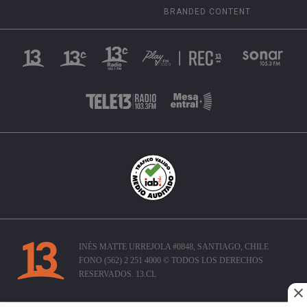
BRANDED CONTENT
INÉS MATTE URREJOLA #0848, SANTIAGO, CHILE
FONO (562) 2 251 4000 © TODOS LOS DERECHOS
RESERVADOS. 13.CL