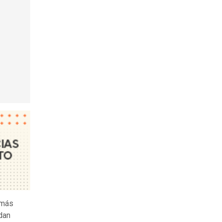
 más
idan