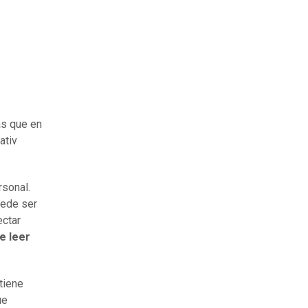
as que en
ativ
rsonal.
uede ser
ectar
e leer
tiene
ue