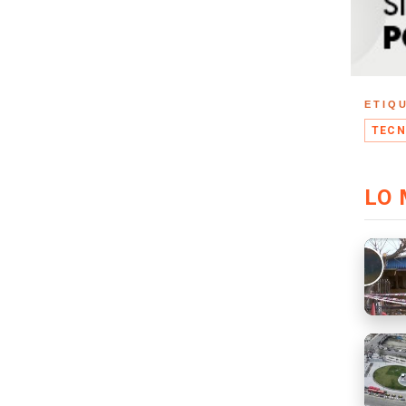
ETIQ
TECN
LO 