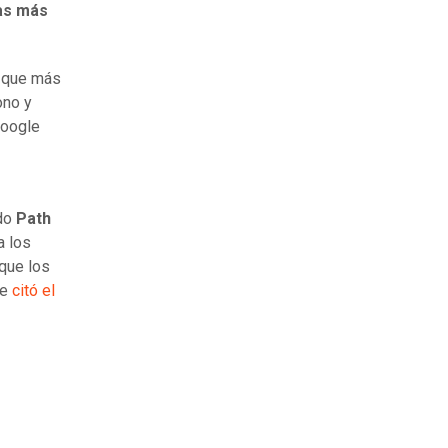
as más
d que más
ono y
Google
ndo
Path
a los
que los
ue
citó el