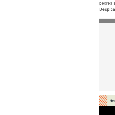
peores s
Despica
Se