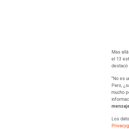
Mas allá
el 13 e
destacó 
"No es u
Pero, ¿
mucho pe
informa
mensaje
Los dato
Privacyg