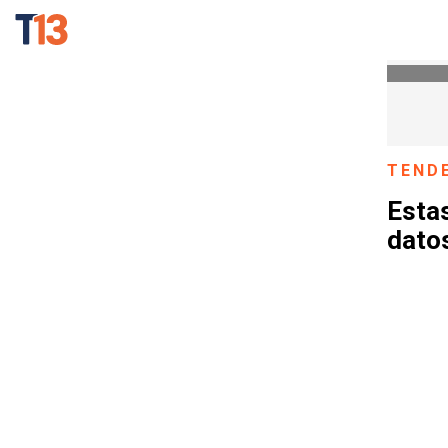
TEND
Esta
dato