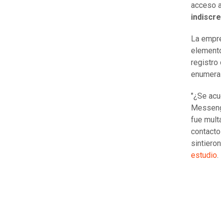
acceso a
indiscr
La empre
elemento
registro
enumera 
"¿Se ac
Messenge
fue mult
contacto
sintiero
estudio
.