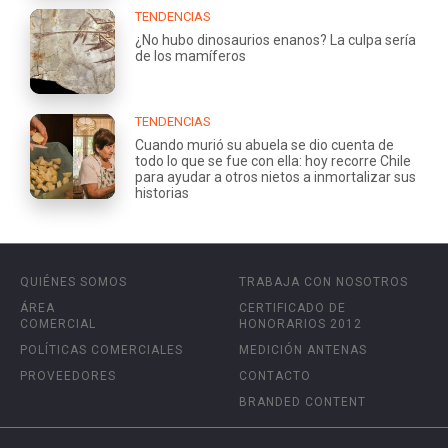
TENDENCIAS
¿No hubo dinosaurios enanos? La culpa sería
de los mamíferos
TENDENCIAS
Cuando murió su abuela se dio cuenta de
todo lo que se fue con ella: hoy recorre Chile
para ayudar a otros nietos a inmortalizar sus
historias
QUIÉNES SOMOS
TRABAJA CON NOSOTROS
ÁREA
CERTIFICADO DE
COMERCIAL
HONORARIOS 2012
POLÍTICAS COMERCIALES
MEDICIÓN ANTENAS
PROVEEDORES
CONTACTO
BRANDED CONTENT