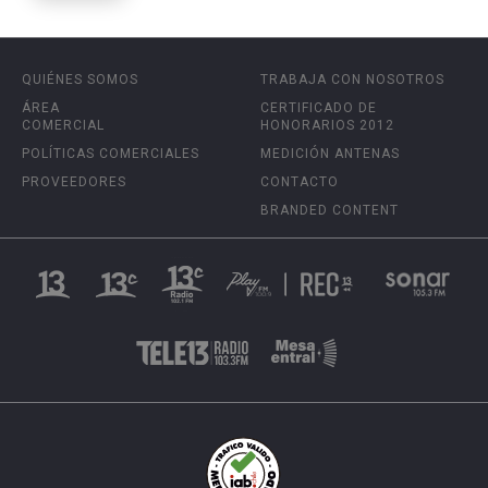
QUIÉNES SOMOS
TRABAJA CON NOSOTROS
ÁREA
CERTIFICADO DE
COMERCIAL
HONORARIOS 2012
POLÍTICAS COMERCIALES
MEDICIÓN ANTENAS
PROVEEDORES
CONTACTO
BRANDED CONTENT