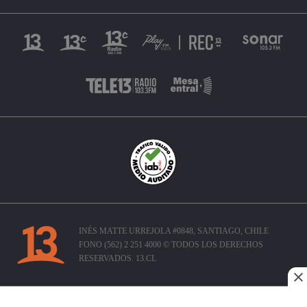
INÉS MATTE URREJOLA #0848, SANTIAGO, CHILE
FONO (562) 2 251 4000 © TODOS LOS DERECHOS
RESERVADOS. 13.CL