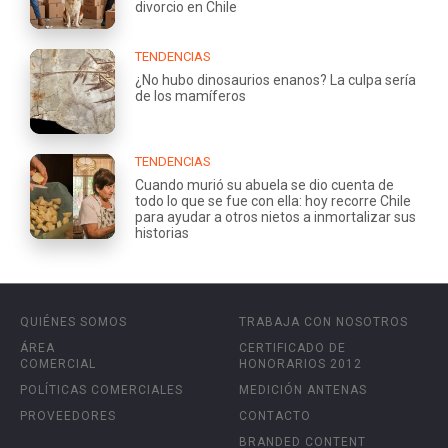
divorcio en Chile
TENDENCIAS
¿No hubo dinosaurios enanos? La culpa sería
de los mamíferos
TENDENCIAS
Cuando murió su abuela se dio cuenta de
todo lo que se fue con ella: hoy recorre Chile
para ayudar a otros nietos a inmortalizar sus
historias
QUIÉNES SOMOS
TRABAJA CON NOSOTROS
ÁREA
CERTIFICADO DE
COMERCIAL
HONORARIOS 2012
POLÍTICAS COMERCIALES
MEDICIÓN ANTENAS
PROVEEDORES
CONTACTO
BRANDED CONTENT