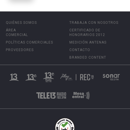
QUIÉNES SOMOS
TRABAJA CON NOSOTROS
ÁREA
CERTIFICADO DE
COMERCIAL
HONORARIOS 2012
POLÍTICAS COMERCIALES
MEDICIÓN ANTENAS
PROVEEDORES
CONTACTO
BRANDED CONTENT