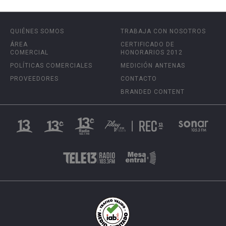
QUIÉNES SOMOS
TRABAJA CON NOSOTROS
ÁREA
CERTIFICADO DE
COMERCIAL
HONORARIOS 2012
POLÍTICAS COMERCIALES
MEDICIÓN ANTENAS
PROVEEDORES
CONTACTO
BRANDED CONTENT