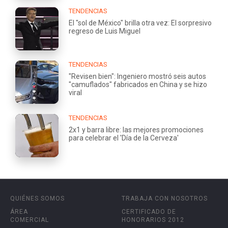
TENDENCIAS
El "sol de México" brilla otra vez: El sorpresivo
regreso de Luis Miguel
TENDENCIAS
"Revisen bien": Ingeniero mostró seis autos
"camuflados" fabricados en China y se hizo
viral
TENDENCIAS
2x1 y barra libre: las mejores promociones
para celebrar el 'Día de la Cerveza'
QUIÉNES SOMOS
TRABAJA CON NOSOTROS
ÁREA
CERTIFICADO DE
COMERCIAL
HONORARIOS 2012