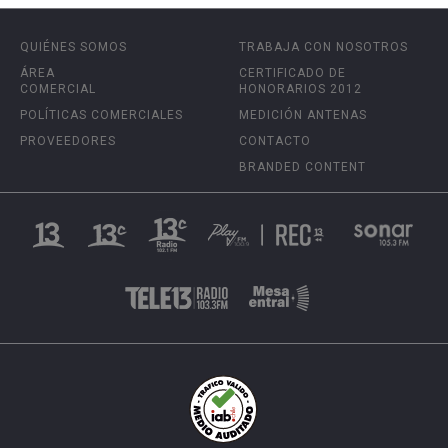
QUIÉNES SOMOS
TRABAJA CON NOSOTROS
ÁREA
CERTIFICADO DE
COMERCIAL
HONORARIOS 2012
POLÍTICAS COMERCIALES
MEDICIÓN ANTENAS
PROVEEDORES
CONTACTO
BRANDED CONTENT