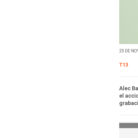
25 DE NO
T13
Alec Ba
el acci
grabac