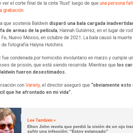
 ver el corte final de la cinta ‘Rust’ luego de que
una persona fall
la grabación
.
la que sostenía Baldwin
disparó una bala cargada inadvertid
efa de armas de la película
, Hannah Gutiérrez, en el lugar de ro
 Fe, Nuevo México, en octubre de 2021. La bala causó la muerte 
a de fotografía Halyna Hutchins.
z fue condenada por homicidio involuntario en marzo y cumple u
ses de prisión, que está siendo recurrida. Mientras que
los ca
Baldwin fueron desestimados.
ersación con
Variety
, el director aseguró que
“obviamente esto 
cil que he afrontado en mi vida”.
Lee También >
Elton John revela que perdió la visión de un ojo tra
sufrir una infección: “Estoy estancado”