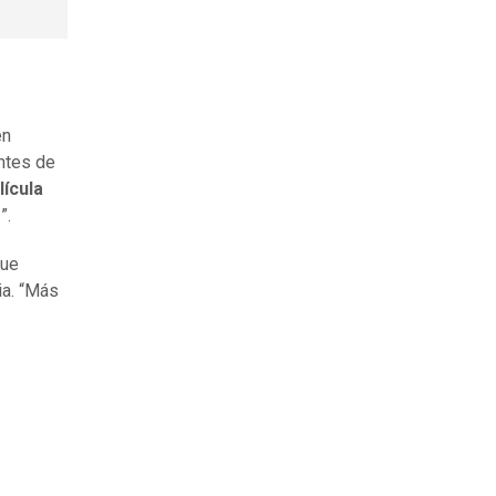
en
antes de
lícula
s
”.
que
ia. “Más