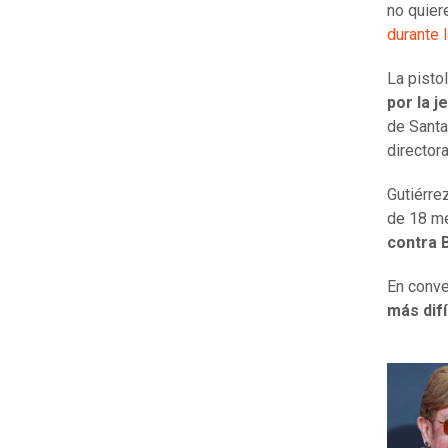
no quiere
durante 
La pisto
por la j
de Santa
director
Gutiérre
de 18 me
contra 
En conv
más difí