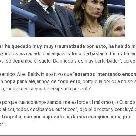
er ha quedado muy, muy traumatizada por esto, ha habido 
ando estás casado con alguien y todo iba bastante bien y tení
jos, se derrumba el suelo. Da miedo y es muy perturbador”, agreg
sentido, Alec Baldwin sostuvo que “
estamos intentando encont
en popa para alejarnos de todo esto
, porque la película no se
ola, siempre va a quedar eclipsada por esto”.
te porque cuando empezamos, me esforcé al máximo (…) Cuando
 al set, todos estábamos eufóricos”, dijo el director y concluyó
a tragedia, que por supuesto haríamos cualquier cosa por
r”.