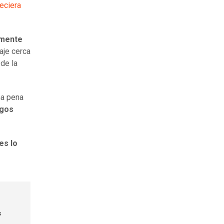
eciera
amente
daje cerca
de la
na pena
rgos
es lo
s