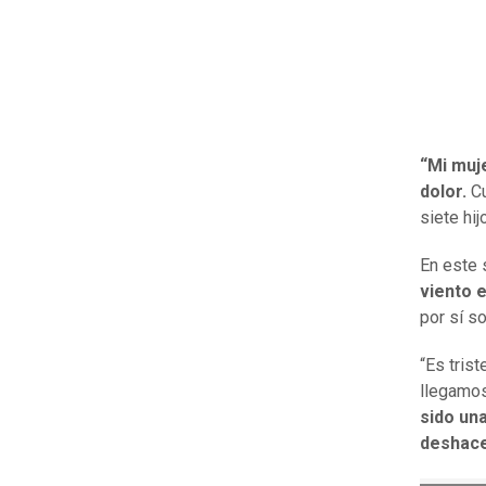
“Mi muj
dolor.
Cu
siete hi
En este 
viento 
por sí s
“Es tris
llegamos
sido un
deshace