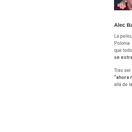
Alec Ba
La pelícu
Polonia. 
que todo
se estr
Tras ser
“ahora 
allá de 