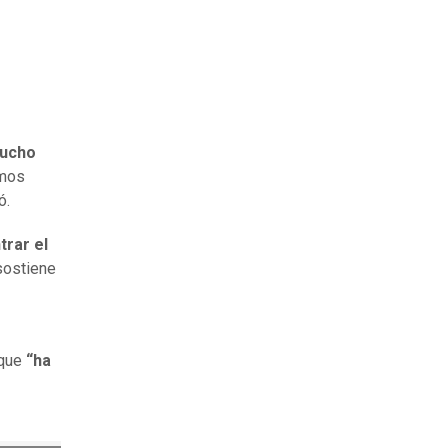
mucho
amos
ó.
rar el
 sostiene
 que
“ha