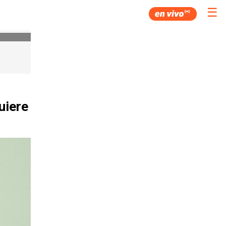
☰
uiere