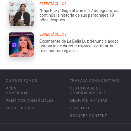
ESPECTÁCULOS
"Papi Ricky" llega al cine el 27 de agosto: así
continúa la historia de sus personajes 19
años después
ESPECTÁCULOS
Excantante de La Bella Luz denunció acoso
por parte de director musical: compartió
reveladores registros
QUIÉNES SOMOS
TRABAJA CON NOSOTROS
ÁREA
CERTIFICADO DE
COMERCIAL
HONORARIOS 2012
POLÍTICAS COMERCIALES
MEDICIÓN ANTENAS
PROVEEDORES
CONTACTO
BRANDED CONTENT