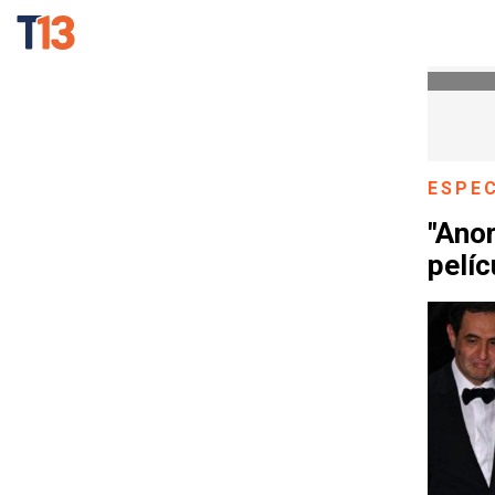
ESPE
"Anor
pelíc