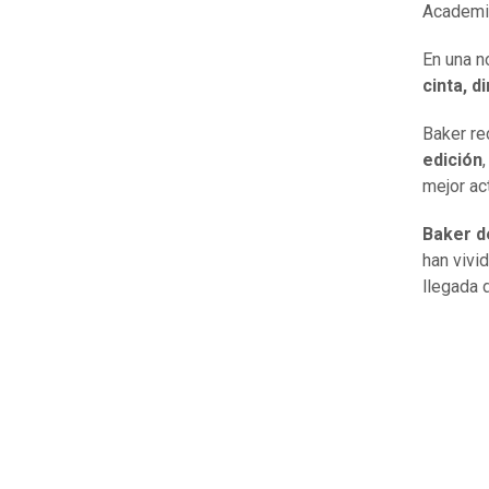
Academia
En una n
cinta, d
Baker re
edición
mejor act
Baker de
han vivi
llegada 