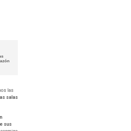
as
razón
mos las
as salas
n
de sus