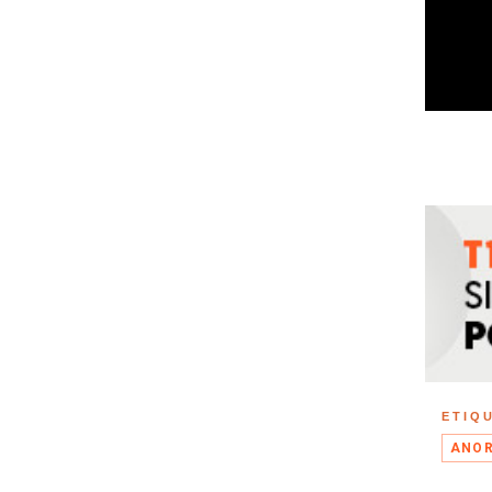
ETIQ
ANO