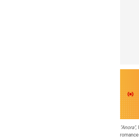
"Anora"
, 
romance 