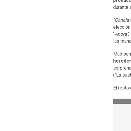
producc
durante 
"Cónclav
elección
"
Anora",
las mano
Madison
hereder
sorprendi
("La sust
El resto