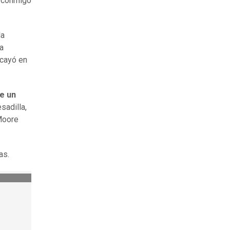
a conmigo
la
a
 cayó en
de un
sadilla,
Moore
as.