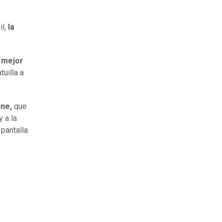
il,
la
y mejor
uilla a
ine,
que
 a la
pantalla.