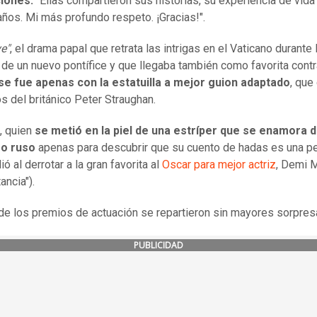
iones.
"Ellas compartieron sus historias, su experiencia de vid
años. Mi más profundo respeto. ¡Gracias!".
e"
, el drama papal que retrata las intrigas en el Vaticano durante 
 de un nuevo pontífice y que llegaba también como favorita contr
se fue apenas con la estatuilla a mejor guion adaptado
, que
s del británico Peter Straughan.
, quien
se metió en la piel de una estríper que se enamora 
o ruso
apenas para descubrir que su cuento de hadas es una pe
ó al derrotar a la gran favorita al
Oscar para mejor actriz
, Demi 
ancia").
 de los premios de actuación se repartieron sin mayores sorpres
PUBLICIDAD