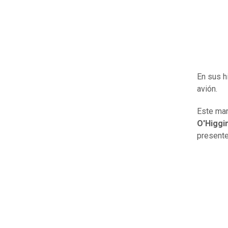
En sus h
avión.
Este mar
O'Higgi
present