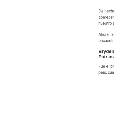
De hecho
aparecen
nuestro 
Ahora, l
encuentr
Bryden 
Patrias
Fue el p
país, cu