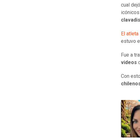
cual dej
icónicos
clavadi
El atlet
estuvo e
Fue a tr
videos
Con esto
chileno