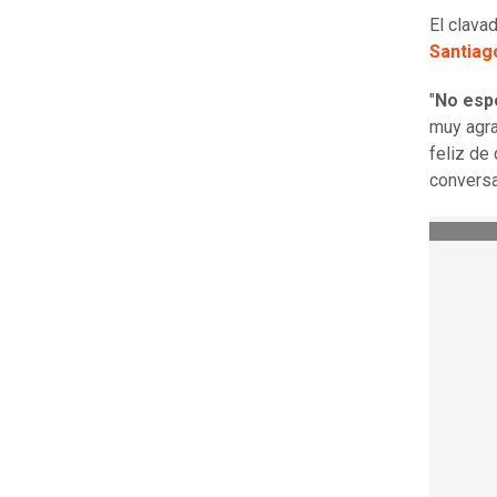
El clava
Santiag
"
No espe
muy agra
feliz de
conversa