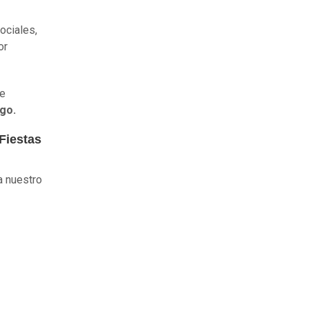
ociales,
or
se
ago.
 Fiestas
a nuestro