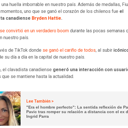
ó una huella imborrable en nuestro país. Además de medallas, Fiu
 momentos, uno que se ganó el corazón de los chilenos fue
el
sta canadiense
Bryden Hattie
.
a se convirtió en un verdadero boom
durante las pocas semanas 
n nuestro país.
avés de TikTok donde
se ganó el cariño de todos
, al subir
icónic
de su día a día en la capital de nuestro país.
, el clavadista canadiense
generó una interacción con usuari
s
que se mantiene hasta la actualidad.
Lee También >
"Era el hombre perfecto": La sentida reflexión de P
Pavic tras romper su relación a distancia con el ex 
Ingrid Parra