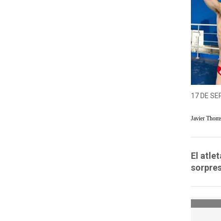
17 DE SE
Javier Thom
El atle
sorpres