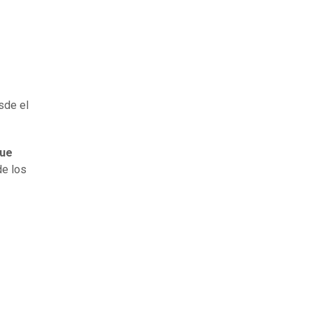
sde el
que
de los