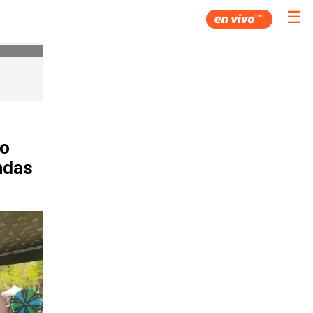
☰
go
ndas