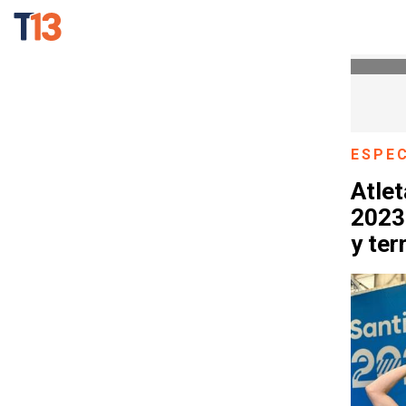
ESPE
Atlet
2023 
y te