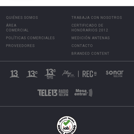
QUIÉNES SOMOS
TRABAJA CON NOSOTROS
ÁREA
CERTIFICADO DE
COMERCIAL
HONORARIOS 2012
POLÍTICAS COMERCIALES
MEDICIÓN ANTENAS
PROVEEDORES
CONTACTO
BRANDED CONTENT