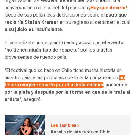
organización del
Festival de Viña del Mar
durante una
conversación con el panel del programa
¡Hay que decirlo!
,
luego de sus polémicas declaraciones sobre el
pago que
recibiría Stefan Kramer
en su regreso al certamen, el cual
a su juicio es insuficiente.
El comediante no se guardó nada y acusó que
el evento
"no tienen nigún tipo de respeto"
por los artistas
provenientes de nuestro país.
"El festival que se hace en Chile tiene mucha historia en
nuestro país, y las personas que lo están organizando
no
tienen ningún respeto por el artista chileno
,
partiendo
por la plata y después por la forma en que se le trata al
artista"
, aseguró.
Lee También >
Rosalía desata furor en Chile: