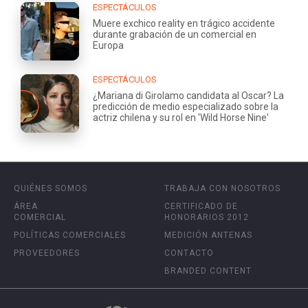
ESPECTÁCULOS
Muere exchico reality en trágico accidente
durante grabación de un comercial en
Europa
ESPECTÁCULOS
¿Mariana di Girolamo candidata al Oscar? La
predicción de medio especializado sobre la
actriz chilena y su rol en 'Wild Horse Nine'
QUIÉNES SOMOS
TRABAJA CON NOSOTROS
ÁREA
CERTIFICADO DE
COMERCIAL
HONORARIOS 2012
POLÍTICAS COMERCIALES
MEDICIÓN ANTENAS
PROVEEDORES
CONTACTO
BRANDED CONTENT