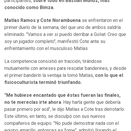
participantes,
sobre todo en Bastián Muñoz, más
conocido como Bimza.
Matías Ramos y Cote Norambuena
se enfrentaron en el
primer duelo de la semana, del que uno de ambos saldría
eliminado. "Vamos a ver si puedo derribar a Goliat. Creo que
soy un jugador completo", manifestó Cote ante su
enfrentamiento con el musculoso Matías.
La competencia consistió en tracción, tirándose
mutuamente con arneses para rescatar banderines, y desde
el primer banderín la ventaja la tomó Matías,
con lo que el
fisicoculturista terminó triunfando.
"Me hubiese encantado que éstas fueran las finales,
no te merecías irte ahora
. Hay harta gente que debería
pasar primero por acá", le dijo Matías a Cote tras derrotarlo.
Este último, en tanto, se disculpó con sus nuevos
compañeros de equipo. "No pude demostrar nada con el
equipo amarillo, entonces es fome", admitió llorando el