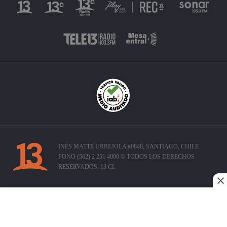
INÉS MATTE URREJOLA #0848, SANTIAGO, CHILE
FONO (562) 2 251 4000 © TODOS LOS DERECHOS
RESERVADOS. 13.CL