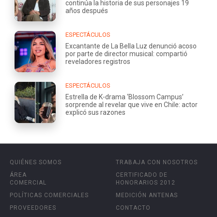
continúa la historia de sus personajes 19
años después
ESPECTÁCULOS
Excantante de La Bella Luz denunció acoso
por parte de director musical: compartió
reveladores registros
ESPECTÁCULOS
Estrella de K-drama ‘Blossom Campus’
sorprende al revelar que vive en Chile: actor
explicó sus razones
QUIÉNES SOMOS
TRABAJA CON NOSOTROS
ÁREA
CERTIFICADO DE
COMERCIAL
HONORARIOS 2012
POLÍTICAS COMERCIALES
MEDICIÓN ANTENAS
PROVEEDORES
CONTACTO