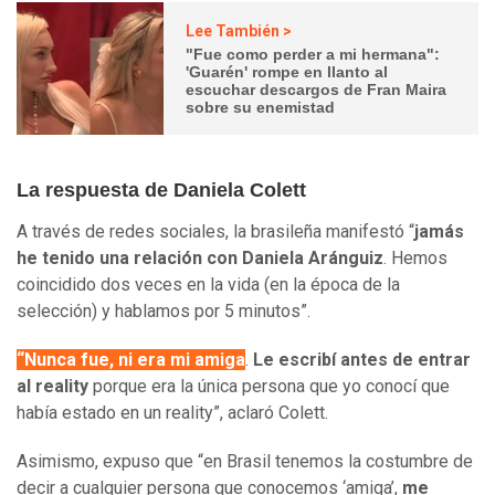
Lee También >
"Fue como perder a mi hermana":
'Guarén' rompe en llanto al
escuchar descargos de Fran Maira
sobre su enemistad
La respuesta de Daniela Colett
A través de redes sociales, la brasileña manifestó “
jamás
he tenido una relación con Daniela Aránguiz
. Hemos
coincidido dos veces en la vida (en la época de la
selección) y hablamos por 5 minutos”.
“Nunca fue, ni era mi amiga
.
Le escribí antes de entrar
al reality
porque era la única persona que yo conocí que
había estado en un reality”, aclaró Colett.
Asimismo, expuso que “en Brasil tenemos la costumbre de
decir a cualquier persona que conocemos ‘amiga’,
me