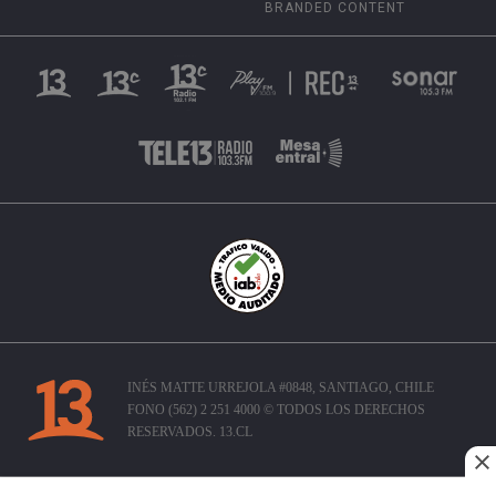
BRANDED CONTENT
INÉS MATTE URREJOLA #0848, SANTIAGO, CHILE
FONO (562) 2 251 4000 © TODOS LOS DERECHOS
RESERVADOS. 13.CL